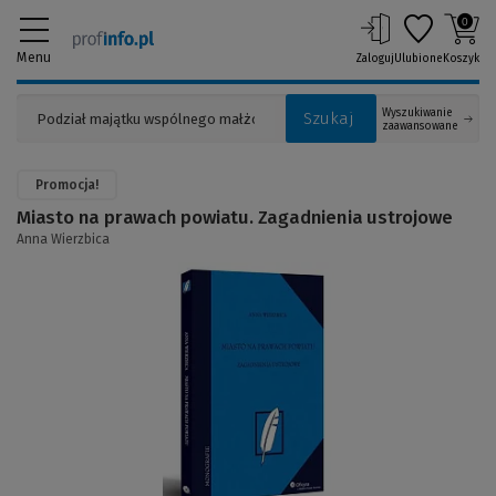
0
Menu
Zaloguj
Ulubione
Koszyk
Wyszukiwanie
Szukaj
zaawansowane
Promocja!
Miasto na prawach powiatu. Zagadnienia ustrojowe
Anna Wierzbica
(Link
do
innej
strony)