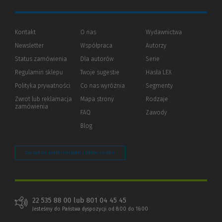
Kontakt
O nas
Wydawnictwa
Newsletter
Współpraca
Autorzy
Status zamówienia
Dla autorów
(Nowe
(Link
Serie
okno)
do
Regulamin sklepu
Twoje sugestie
Hasła LEX
innej
strony)
Polityka prywatności
(Nowe
(Link
Co nas wyróżnia
Segmenty
okno)
do
Zwrot lub reklamacja
Mapa strony
Rodzaje
innej
zamówienia
strony)
FAQ
Zawody
Blog
Zarządzaj preferencjami plików cookie
22 535 88 00 lub 801 04 45 45
Jesteśmy do Państwa dyspozycji od 8:00 do 16:00