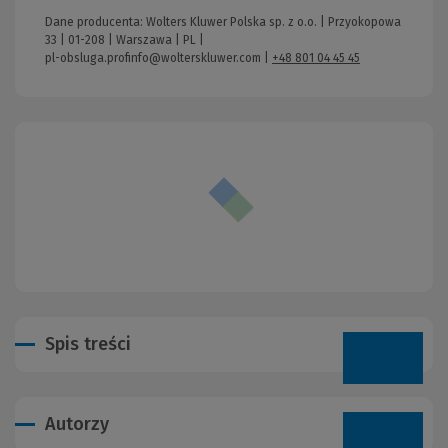
Dane producenta: Wolters Kluwer Polska sp. z o.o. | Przyokopowa
33 | 01-208 | Warszawa | PL |
pl-obsluga.profinfo@wolterskluwer.com
|
+48 801 04 45 45
Spis treści
Autorzy