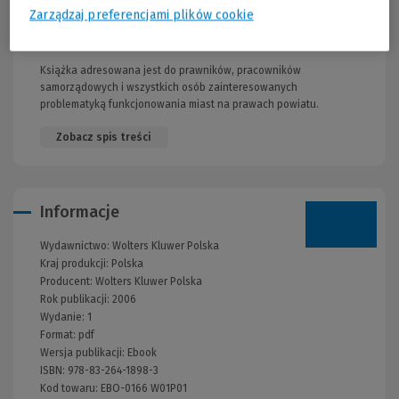
rozprawy.
Zarządzaj preferencjami plików cookie
ADRESACI:
Książka adresowana jest do prawników, pracowników
samorządowych i wszystkich osób zainteresowanych
problematyką funkcjonowania miast na prawach powiatu.
Zobacz spis treści
Informacje
Wydawnictwo:
Wolters Kluwer Polska
Kraj produkcji: Polska
Producent:
Wolters Kluwer Polska
Rok publikacji:
2006
Wydanie:
1
Format:
pdf
Wersja publikacji:
Ebook
ISBN:
978-83-264-1898-3
Kod towaru:
EBO-0166 W01P01