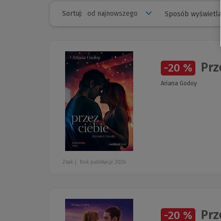
Sortuj:
Sposób wyświetla
Prz
-20 %
Ariana Godoy
Znak
Rok publikacji: 2024
Prz
-20 %