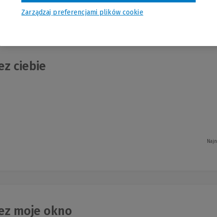
Zarządzaj preferencjami plików cookie
nia
ez ciebie
Najn
ez moje okno