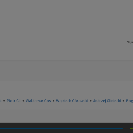
Najn
k
●
Piotr Gil
●
Waldemar Gos
●
Wojciech Górowski
●
Andrzej Gliniecki
●
Bog