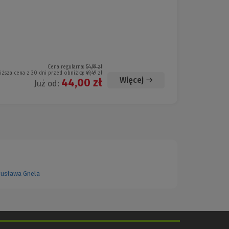
Cena regularna:
54,99 zł
iższa cena z 30 dni przed obniżką:
49,49 zł
Więcej
44,00 zł
Już od:
usława Gnela