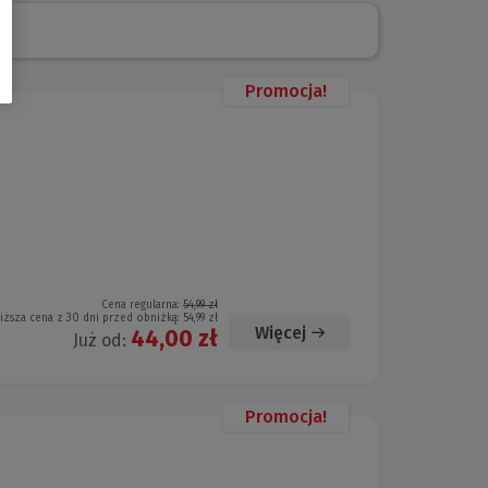
Promocja!
Cena regularna:
54,99 zł
iższa cena z 30 dni przed obniżką:
54,99 zł
Więcej
44,00 zł
Już od:
Promocja!