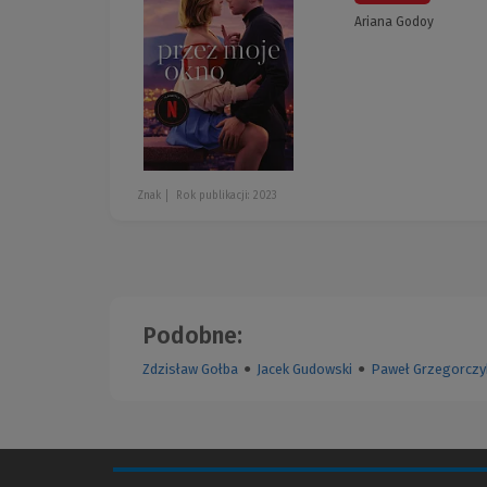
Ariana Godoy
Znak
Rok publikacji: 2023
Podobne:
Zdzisław Gołba
●
Jacek Gudowski
●
Paweł Grzegorczy