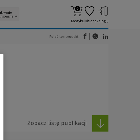
0
ukiwanie
ansowane
Koszyk
Ulubione
Zaloguj
(Nowe okno)
(Link do innej strony)
(Link do innej strony)
Poleć ten produkt:
Zobacz listę publikacji