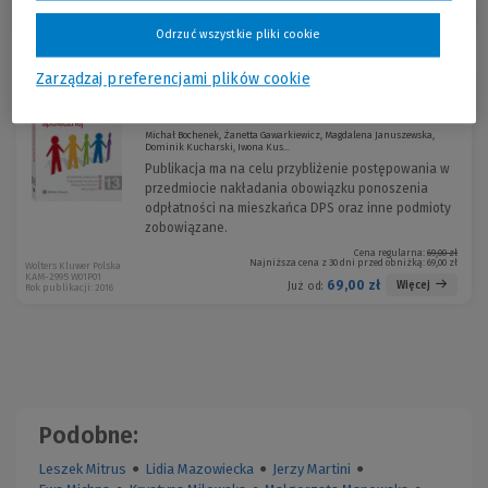
Sortuj:
Odrzuć wszystkie pliki cookie
Zarządzaj preferencjami plików cookie
Opłaty za pobyt w domu pomocy
społecznej
Michał Bochenek, Żanetta Gawarkiewicz, Magdalena Januszewska,
Dominik Kucharski, Iwona Kus...
Publikacja ma na celu przybliżenie postępowania w
przedmiocie nakładania obowiązku ponoszenia
odpłatności na mieszkańca DPS oraz inne podmioty
zobowiązane.
Cena regularna:
69,00 zł
Najniższa cena z 30 dni przed obniżką:
69,00 zł
Wolters Kluwer Polska
KAM-2995 W01P01
69,00 zł
Więcej
Już od:
Rok publikacji: 2016
Podobne:
Leszek Mitrus
●
Lidia Mazowiecka
●
Jerzy Martini
●