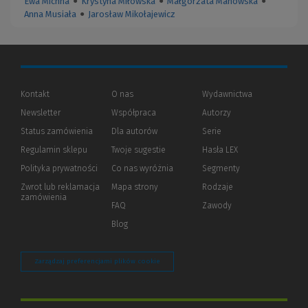
Ewa Michna
●
Krystyna Miłowska
●
Małgorzata Manowska
●
Anna Musiała
●
Jarosław Mikołajewicz
Kontakt
O nas
Wydawnictwa
Newsletter
Współpraca
Autorzy
Status zamówienia
Dla autorów
(Nowe
(Link
Serie
okno)
do
Regulamin sklepu
Twoje sugestie
Hasła LEX
innej
strony)
Polityka prywatności
(Nowe
(Link
Co nas wyróżnia
Segmenty
okno)
do
Zwrot lub reklamacja
Mapa strony
Rodzaje
innej
zamówienia
strony)
FAQ
Zawody
Blog
Zarządzaj preferencjami plików cookie