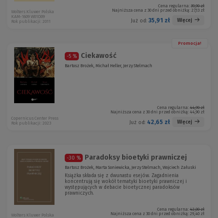
Cena regularna:
39,90 zł
Najniższa cena z 30 dni przed obniżką:
27,13 zł
Wolters Kluwer Polska
KAM-1609 W01D09
35,91 zł
Więcej
Już od:
Rok publikacji: 2011
Promocja!
Ciekawość
-5 %
Bartosz Brożek, Michał Heller, Jerzy Stelmach
Cena regularna:
44,90 zł
Najniższa cena z 30 dni przed obniżką:
44,90 zł
Copernicus Center Press
42,65 zł
Więcej
Już od:
Rok publikacji: 2023
Paradoksy bioetyki prawniczej
-30 %
Bartosz Brożek, Marta Soniewicka, Jerzy Stelmach, Wojciech Załuski
Książka składa się z dwunastu esejów. Zagadnienia
koncentrują się wokół tematyki bioetyki prawniczej i
występujących w debacie bioetycznej paradoksów
prawniczych.
Cena regularna:
42,00 zł
Najniższa cena z 30 dni przed obniżką:
29,40 zł
Wolters Kluwer Polska