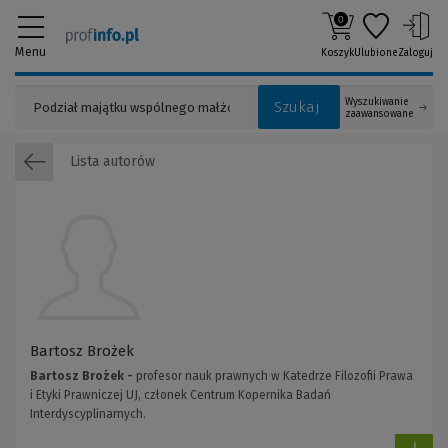
0
Menu
Koszyk
Ulubione
Zaloguj
Wyszukiwanie
Szukaj
zaawansowane
Lista autorów
Bartosz Brożek
Bartosz Brożek -
profesor nauk prawnych w Katedrze Filozofii Prawa
i Etyki Prawniczej UJ, członek Centrum Kopernika Badań
Interdyscyplinarnych.