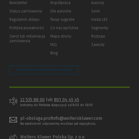
Newsletter
Współpraca
Autorzy
Status zamówienia
Dla autorów
(Nowe
(Link
Serie
okno)
do
Regulamin sklepu
Twoje sugestie
Hasła LEX
innej
strony)
Polityka prywatności
(Nowe
(Link
Co nas wyróżnia
Segmenty
okno)
do
Zwrot lub reklamacja
Mapa strony
Rodzaje
innej
zamówienia
strony)
FAQ
Zawody
Blog
Zarządzaj preferencjami plików cookie
22 535 88 00
lub
801 04 45 45
Jesteśmy do Państwa dyspozycji od 8:00 do 16:00
pl-obsluga.profinfo@wolterskluwer.com
Na wiadomość odpowiemy możliwe jak najszybciej.
Wolters Kluwer Polska Sp. z o.o.