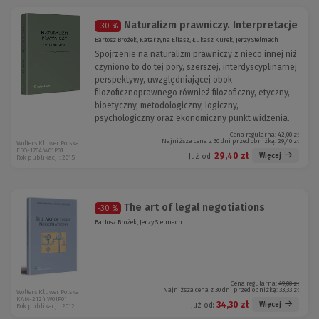
Naturalizm prawniczy. Interpretacje
-30 %
Bartosz Brożek, Katarzyna Eliasz, Łukasz Kurek, Jerzy Stelmach
Spojrzenie na naturalizm prawniczy z nieco innej niż
czyniono to do tej pory, szerszej, interdyscyplinarnej
perspektywy, uwzględniającej obok
filozoficznoprawnego również filozoficzny, etyczny,
bioetyczny, metodologiczny, logiczny,
psychologiczny oraz ekonomiczny punkt widzenia.
Cena regularna:
42,00 zł
Najniższa cena z 30 dni przed obniżką:
29,40 zł
Wolters Kluwer Polska
EBO-1764 W01P01
29,40 zł
Więcej
Już od:
Rok publikacji: 2015
The art of legal negotiations
-30 %
Bartosz Brożek, Jerzy Stelmach
Cena regularna:
49,00 zł
Najniższa cena z 30 dni przed obniżką:
33,33 zł
Wolters Kluwer Polska
KAM-2124 W01P01
34,30 zł
Więcej
Już od:
Rok publikacji: 2012