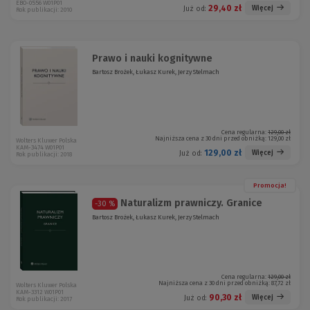
EBO-0556 W01P01
29,40 zł
Więcej
Już od:
Rok publikacji: 2010
Prawo i nauki kognitywne
Bartosz Brożek, Łukasz Kurek, Jerzy Stelmach
Cena regularna:
129,00 zł
Najniższa cena z 30 dni przed obniżką:
129,00 zł
Wolters Kluwer Polska
KAM-3474 W01P01
129,00 zł
Więcej
Już od:
Rok publikacji: 2018
Promocja!
Naturalizm prawniczy. Granice
-30 %
Bartosz Brożek, Łukasz Kurek, Jerzy Stelmach
Cena regularna:
129,00 zł
Najniższa cena z 30 dni przed obniżką:
87,72 zł
Wolters Kluwer Polska
KAM-3312 W01P01
90,30 zł
Więcej
Już od:
Rok publikacji: 2017