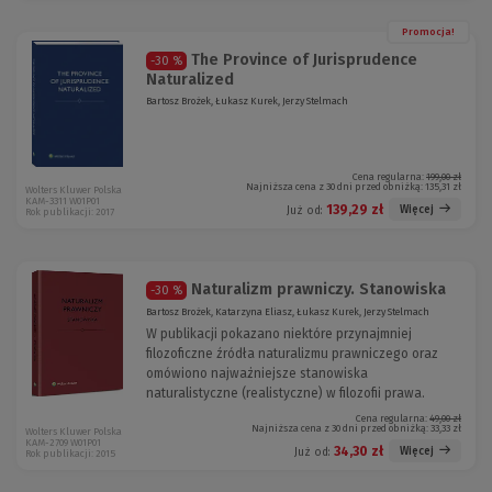
Promocja!
The Province of Jurisprudence
-30 %
Naturalized
Bartosz Brożek, Łukasz Kurek, Jerzy Stelmach
Cena regularna:
199,00 zł
Najniższa cena z 30 dni przed obniżką:
135,31 zł
Wolters Kluwer Polska
KAM-3311 W01P01
139,29 zł
Więcej
Już od:
Rok publikacji: 2017
Naturalizm prawniczy. Stanowiska
-30 %
Bartosz Brożek, Katarzyna Eliasz, Łukasz Kurek, Jerzy Stelmach
W publikacji pokazano niektóre przynajmniej
filozoficzne źródła naturalizmu prawniczego oraz
omówiono najważniejsze stanowiska
naturalistyczne (realistyczne) w filozofii prawa.
Cena regularna:
49,00 zł
Najniższa cena z 30 dni przed obniżką:
33,33 zł
Wolters Kluwer Polska
KAM-2709 W01P01
34,30 zł
Więcej
Już od:
Rok publikacji: 2015