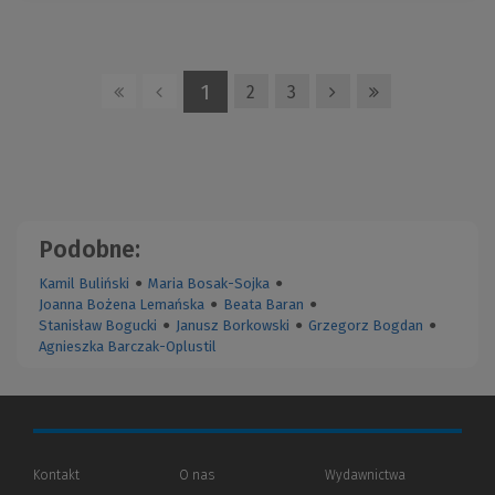
1
2
3
Podobne:
Kamil Buliński
●
Maria Bosak-Sojka
●
Joanna Bożena Lemańska
●
Beata Baran
●
Stanisław Bogucki
●
Janusz Borkowski
●
Grzegorz Bogdan
●
Agnieszka Barczak-Oplustil
Kontakt
O nas
Wydawnictwa