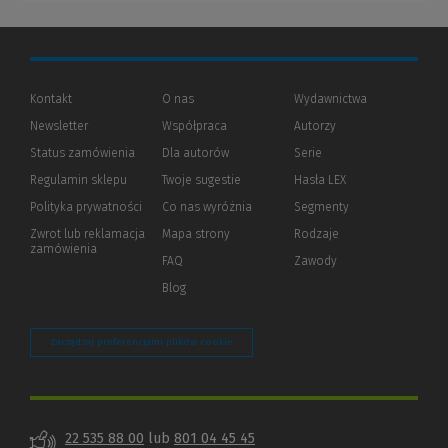
Kontakt
O nas
Wydawnictwa
Newsletter
Współpraca
Autorzy
Status zamówienia
Dla autorów
(Nowe
(Link
Serie
okno)
do
Regulamin sklepu
Twoje sugestie
Hasła LEX
innej
strony)
Polityka prywatności
(Nowe
(Link
Co nas wyróżnia
Segmenty
okno)
do
Zwrot lub reklamacja
Mapa strony
Rodzaje
innej
zamówienia
strony)
FAQ
Zawody
Blog
Zarządzaj preferencjami plików cookie
22 535 88 00
lub
801 04 45 45