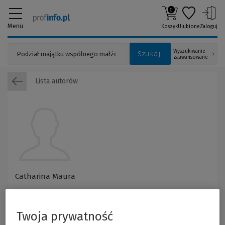
0
Menu
Koszyk
Ulubione
Zaloguj
Wyszukiwanie
Szukaj
zaawansowane
Lista autorów
Catharina Maura
Twoja prywatność