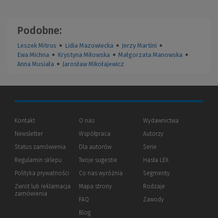
Podobne:
Leszek Mitrus
●
Lidia Mazowiecka
●
Jerzy Martini
●
Ewa Michna
●
Krystyna Miłowska
●
Małgorzata Manowska
●
Anna Musiała
●
Jarosław Mikołajewicz
Kontakt
O nas
Wydawnictwa
Newsletter
Współpraca
Autorzy
Status zamówienia
Dla autorów
(Nowe
(Link
Serie
okno)
do
Regulamin sklepu
Twoje sugestie
Hasła LEX
innej
strony)
Polityka prywatności
(Nowe
(Link
Co nas wyróżnia
Segmenty
okno)
do
Zwrot lub reklamacja
Mapa strony
Rodzaje
innej
zamówienia
strony)
FAQ
Zawody
Blog