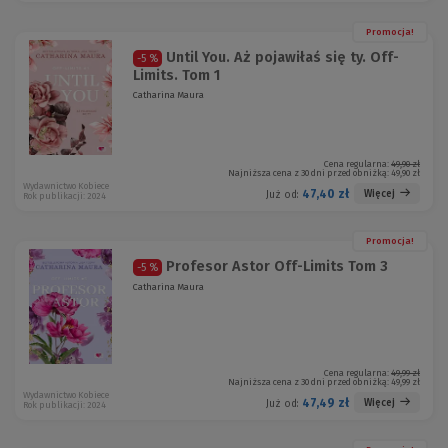
Promocja!
Until You. Aż pojawiłaś się ty. Off-
-5 %
Limits. Tom 1
Catharina Maura
Cena regularna:
49,90 zł
Najniższa cena z 30 dni przed obniżką:
49,90 zł
Wydawnictwo Kobiece
47,40 zł
Więcej
Już od:
Rok publikacji: 2024
Promocja!
Profesor Astor Off-Limits Tom 3
-5 %
Catharina Maura
Cena regularna:
49,99 zł
Najniższa cena z 30 dni przed obniżką:
49,99 zł
Wydawnictwo Kobiece
47,49 zł
Więcej
Już od:
Rok publikacji: 2024