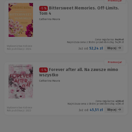
Promocja!
Bittersweet Memories. Off-Limits.
-5 %
Tom 4
Catharina Maura
Cena regularna:
54,99 zł
Najniższa cena z 30 dni przed obniżką:
54,99 zł
Wydawnictwo Kobiece
52,24 zł
Więcej
Już od:
Rok publikacji: 2024
Promocja!
Forever after all. Na zawsze mimo
-5 %
wszystko
Catharina Maura
Cena regularna:
47,90 zł
Najniższa cena z 30 dni przed obniżką:
47,90 zł
Wydawnictwo Kobiece
45,51 zł
Więcej
Już od:
Rok publikacji: 2023