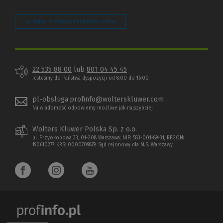
Zarządzaj preferencjami plików cookie
22 535 88 00
lub
801 04 45 45
Jesteśmy do Państwa dyspozycji od 8:00 do 16:00
pl-obsluga.profinfo@wolterskluwer.com
Na wiadomość odpowiemy możliwe jak najszybciej.
Wolters Kluwer Polska Sp. z o.o.
ul. Przyokopowa 33, 01-208 Warszawa; NIP: 583-001-89-31, REGON:
190610277, KRS: 0000709879, Sąd rejonowy dla M.S. Warszawy