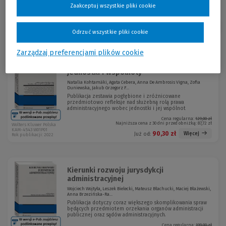
Zaakceptuj wszystkie pliki cookie
Sortuj:
Odrzuć wszystkie pliki cookie
Zarządzaj preferencjami plików cookie
Prawo administracyjne w służbie
-30 %
jednostki i wspólnoty
Natalia Kohtamäki, Agata Cebera, Anna De Ambrosis Vigna, Zofia
Duniewska, Jakub Grzegorz F...
Publikacja zestawia pogłębione i zróżnicowane
przedmiotowo refleksje nad służebną rolą prawa
administracyjnego wobec jednostki i jej wspólnot
Cena regularna:
129,00 zł
Najniższa cena z 30 dni przed obniżką:
87,72 zł
Wolters Kluwer Polska
KAM-4543 W01P01
90,30 zł
Więcej
Już od:
Rok publikacji: 2022
Kierunki rozwoju jurysdykcji
administracyjnej
Wojciech Wojtyła, Leszek Bielecki, Mateusz Błachucki, Maciej Błażewski,
Anna Brzezińska-Ra...
Publikacja dotyczy coraz większego skomplikowania spraw
będących przedmiotem orzekania organów administracji
publicznej oraz sądów administracyjnych.
Cena regularna:
199,00 zł