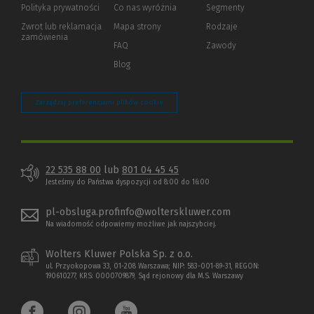
strony)
Polityka prywatności
(Nowe
(Link
Co nas wyróżnia
Segmenty
okno)
do
Zwrot lub reklamacja
Mapa strony
Rodzaje
innej
zamówienia
strony)
FAQ
Zawody
Blog
Zarządzaj preferencjami plików cookie
22 535 88 00
lub
801 04 45 45
Jesteśmy do Państwa dyspozycji od 8:00 do 16:00
pl-obsluga.profinfo@wolterskluwer.com
Na wiadomość odpowiemy możliwe jak najszybciej.
Wolters Kluwer Polska Sp. z o.o.
ul. Przyokopowa 33, 01-208 Warszawa; NIP: 583-001-89-31, REGON:
190610277, KRS: 0000709879, Sąd rejonowy dla M.S. Warszawy