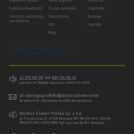
Regulamin sklepu
Twoje sugestie
Hasła LEX
innej
strony)
Polityka prywatności
(Nowe
(Link
Co nas wyróżnia
Segmenty
okno)
do
Zwrot lub reklamacja
Mapa strony
Rodzaje
innej
zamówienia
strony)
FAQ
Zawody
Blog
Zarządzaj preferencjami plików cookie
22 535 88 00
lub
801 04 45 45
Jesteśmy do Państwa dyspozycji od 8:00 do 16:00
pl-obsluga.profinfo@wolterskluwer.com
Na wiadomość odpowiemy możliwe jak najszybciej.
Wolters Kluwer Polska Sp. z o.o.
ul. Przyokopowa 33, 01-208 Warszawa; NIP: 583-001-89-31, REGON:
190610277, KRS: 0000709879, Sąd rejonowy dla M.S. Warszawy