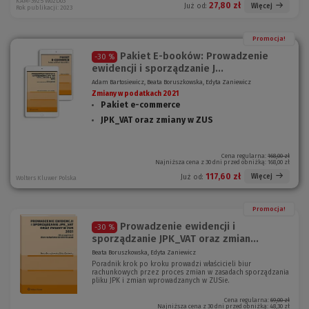
KAM-3925 W02D03
27,80 zł
Więcej
Już od:
Rok publikacji: 2023
Promocja!
Pakiet E-booków: Prowadzenie
-30 %
ewidencji i sporządzanie J...
Adam Bartosiewicz, Beata Boruszkowska, Edyta Zaniewicz
Zmiany w podatkach 2021
Pakiet e-commerce
JPK_VAT oraz zmiany w ZUS
Cena regularna:
168,00 zł
Najniższa cena z 30 dni przed obniżką:
168,00 zł
117,60 zł
Więcej
Już od:
Wolters Kluwer Polska
Promocja!
Prowadzenie ewidencji i
-30 %
sporządzanie JPK_VAT oraz zmian...
Beata Boruszkowska, Edyta Zaniewicz
Poradnik krok po kroku prowadzi właścicieli biur
rachunkowych przez proces zmian w zasadach sporządzania
pliku JPK i zmian wprowadzanych w ZUSie.
Cena regularna:
69,00 zł
Najniższa cena z 30 dni przed obniżką:
48,30 zł