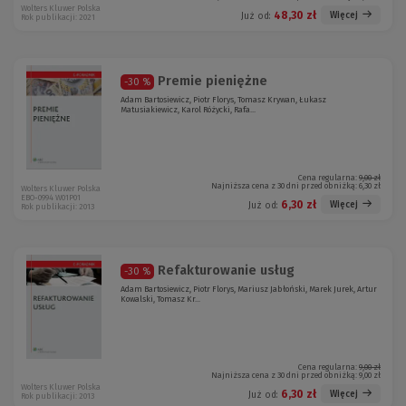
Wolters Kluwer Polska
48,30 zł
Więcej
Już od:
Rok publikacji: 2021
Premie pieniężne
-30 %
Adam Bartosiewicz, Piotr Florys, Tomasz Krywan, Łukasz
Matusiakiewicz, Karol Różycki, Rafa...
Cena regularna:
9,00 zł
Najniższa cena z 30 dni przed obniżką:
6,30 zł
Wolters Kluwer Polska
EBO-0994 W01P01
6,30 zł
Więcej
Już od:
Rok publikacji: 2013
Refakturowanie usług
-30 %
Adam Bartosiewicz, Piotr Florys, Mariusz Jabłoński, Marek Jurek, Artur
Kowalski, Tomasz Kr...
Cena regularna:
9,00 zł
Najniższa cena z 30 dni przed obniżką:
9,00 zł
Wolters Kluwer Polska
6,30 zł
Więcej
Już od:
Rok publikacji: 2013