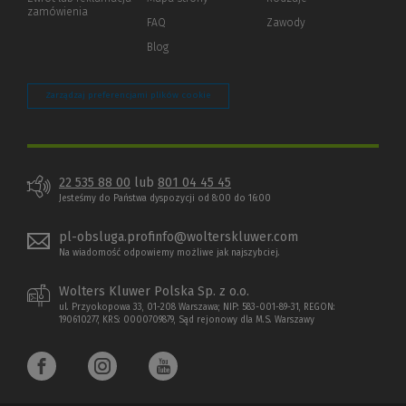
innej
zamówienia
strony)
FAQ
Zawody
Blog
Zarządzaj preferencjami plików cookie
22 535 88 00
lub
801 04 45 45
Jesteśmy do Państwa dyspozycji od 8:00 do 16:00
pl-obsluga.profinfo@wolterskluwer.com
Na wiadomość odpowiemy możliwe jak najszybciej.
Wolters Kluwer Polska Sp. z o.o.
ul. Przyokopowa 33, 01-208 Warszawa; NIP: 583-001-89-31, REGON:
190610277, KRS: 0000709879, Sąd rejonowy dla M.S. Warszawy