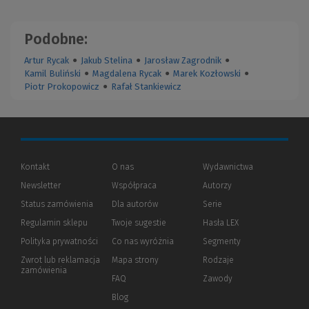
Podobne:
Artur Rycak
●
Jakub Stelina
●
Jarosław Zagrodnik
●
Kamil Buliński
●
Magdalena Rycak
●
Marek Kozłowski
●
Piotr Prokopowicz
●
Rafał Stankiewicz
Kontakt
O nas
Wydawnictwa
Newsletter
Współpraca
Autorzy
Status zamówienia
Dla autorów
(Nowe
(Link
Serie
okno)
do
Regulamin sklepu
Twoje sugestie
Hasła LEX
innej
strony)
Polityka prywatności
(Nowe
(Link
Co nas wyróżnia
Segmenty
okno)
do
Zwrot lub reklamacja
Mapa strony
Rodzaje
innej
zamówienia
strony)
FAQ
Zawody
Blog