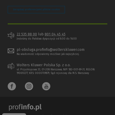
Zarządzaj preferencjami plików cookie
22 535 88 00
lub
801 04 45 45
Jesteśmy do Państwa dyspozycji od 8:00 do 16:00
pl-obsluga.profinfo@wolterskluwer.com
Na wiadomość odpowiemy możliwe jak najszybciej.
Wolters Kluwer Polska Sp. z o.o.
ul. Przyokopowa 33, 01-208 Warszawa; NIP: 583-001-89-31, REGON:
190610277, KRS: 0000709879, Sąd rejonowy dla M.S. Warszawy