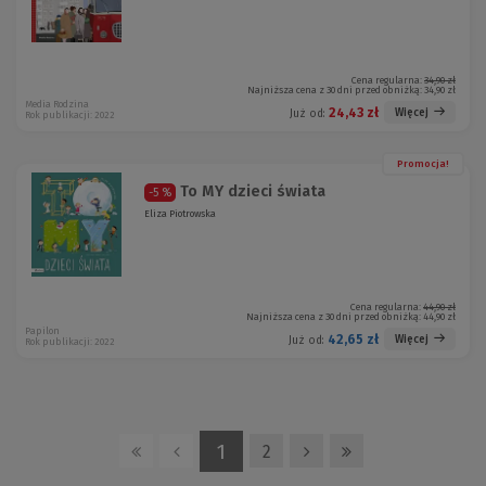
Cena regularna:
34,90 zł
Najniższa cena z 30 dni przed obniżką:
34,90 zł
Media Rodzina
24,43 zł
Więcej
Już od:
Rok publikacji: 2022
Promocja!
To MY dzieci świata
-5 %
Eliza Piotrowska
Cena regularna:
44,90 zł
Najniższa cena z 30 dni przed obniżką:
44,90 zł
Papilon
42,65 zł
Więcej
Już od:
Rok publikacji: 2022
1
2