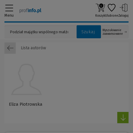
0
Menu
Koszyk
Ulubione
Zaloguj
Wyszukiwanie
Szukaj
zaawansowane
Lista autorów
Eliza Piotrowska