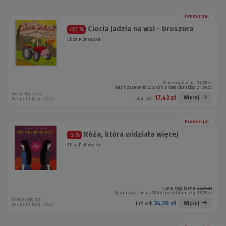
Promocja!
Ciocia Jadzia na wsi - broszura
-30 %
Eliza Piotrowska
Cena regularna:
24,90 zł
Najniższa cena z 30 dni przed obniżką:
24,90 zł
Media Rodzina
17,43 zł
Więcej
Już od:
Rok publikacji: 2023
Promocja!
Róża, która widziała więcej
-5 %
Eliza Piotrowska
Cena regularna:
35,90 zł
Najniższa cena z 30 dni przed obniżką:
35,90 zł
święty wojciech
34,10 zł
Więcej
Już od:
Rok publikacji: 2023