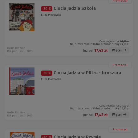
Promocja!
Ciocia Jadzia Szkoła
-30 %
Eliza Piotrowska
Cena regularna:
24,90 zł
Najniższa cena z 30 dni przed obniżką:
24,90 zł
Media Rodzina
17,43 zł
Więcej
Już od:
Rok publikacji: 2023
Promocja!
Ciocia Jadzia w PRL-u - broszura
-30 %
Eliza Piotrowska
Cena regularna:
24,90 zł
Najniższa cena z 30 dni przed obniżką:
24,90 zł
Media Rodzina
17,43 zł
Więcej
Już od:
Rok publikacji: 2023
Promocja!
Ciocia Jadzia w Rzymie
-30 %