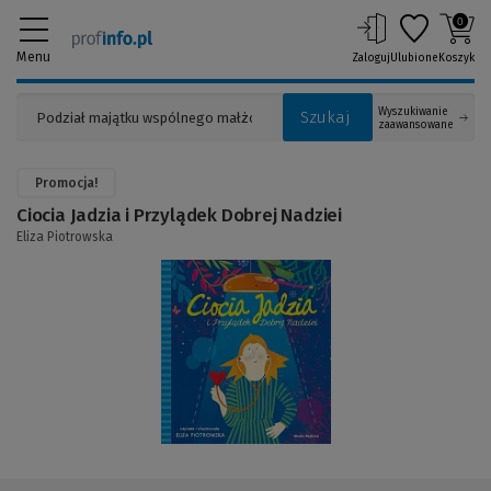
0
Menu
Zaloguj
Ulubione
Koszyk
Wyszukiwanie
Szukaj
zaawansowane
Promocja!
Ciocia Jadzia i Przylądek Dobrej Nadziei
Eliza Piotrowska
(Link
do
innej
strony)