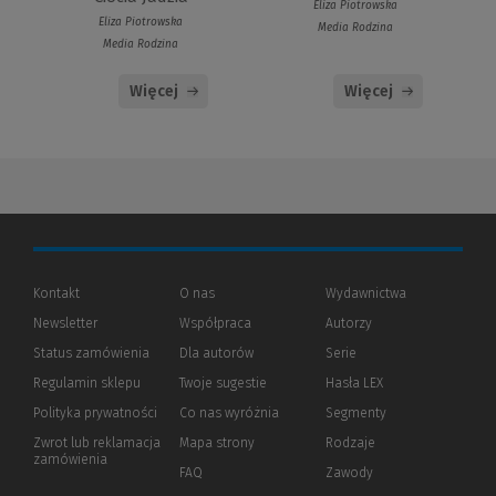
Eliza Piotrowska
Eliza Piotrowska
Media Rodzina
Media Rodzina
Więcej
Więcej
Kontakt
O nas
Wydawnictwa
Newsletter
Współpraca
Autorzy
Status zamówienia
Dla autorów
(Nowe
(Link
Serie
okno)
do
Regulamin sklepu
Twoje sugestie
Hasła LEX
innej
strony)
Polityka prywatności
(Nowe
(Link
Co nas wyróżnia
Segmenty
okno)
do
Zwrot lub reklamacja
Mapa strony
Rodzaje
innej
zamówienia
strony)
FAQ
Zawody