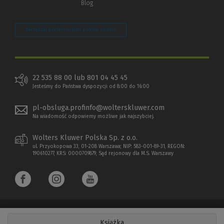
Blog
Zarządzaj preferencjami plików cookie
22 535 88 00 lub 801 04 45 45
Jesteśmy do Państwa dyspozycji od 8:00 do 16:00
pl-obsluga.profinfo@wolterskluwer.com
Na wiadomość odpowiemy możliwe jak najszybciej.
Wolters Kluwer Polska Sp. z o.o.
ul. Przyokopowa 33, 01-208 Warszawa; NIP: 583-001-89-31, REGON:
190610277, KRS: 0000709879, Sąd rejonowy dla M.S. Warszawy
Książka