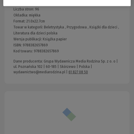
Rok publikacji:
2024
Liczba stron:
96
Okładka:
miękka
Format:
21.0x22.7cm
Towar w kategorii:
Beletrystyka
,
Przygodowa
,
Książki dla dzieci
,
Literatura dla dzieci polska
Wersja publikacji:
Książka papier
ISBN:
9788382657869
Kod towaru:
9788382657869
Dane producenta: Grupa Wydawnicza Media Rodzina Sp. z o. o |
ul. Poznańska 102 | 60-185 | Skórzewo | Polska |
wydawnictwo@mediarodzina.pl
|
61 827 08 50