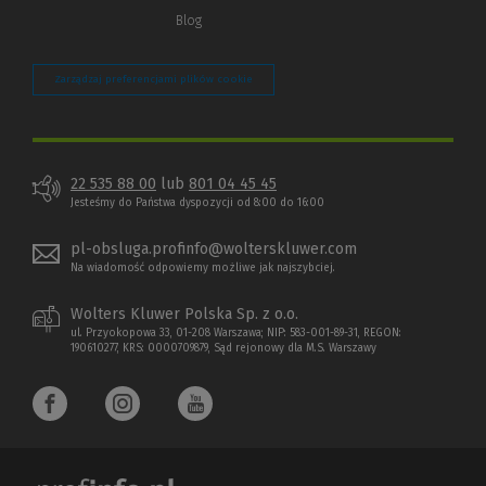
Blog
Zarządzaj preferencjami plików cookie
22 535 88 00
lub
801 04 45 45
Jesteśmy do Państwa dyspozycji od 8:00 do 16:00
pl-obsluga.profinfo@wolterskluwer.com
Na wiadomość odpowiemy możliwe jak najszybciej.
Wolters Kluwer Polska Sp. z o.o.
ul. Przyokopowa 33, 01-208 Warszawa; NIP: 583-001-89-31, REGON:
190610277, KRS: 0000709879, Sąd rejonowy dla M.S. Warszawy