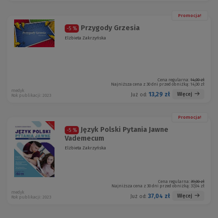
Promocja!
Przygody Grzesia
-5 %
Elżbieta Zakrzyńska
Cena regularna:
14,00 zł
Najniższa cena z 30 dni przed obniżką:
14,00 zł
medyk
13,29 zł
Więcej
Już od:
Rok publikacji: 2023
Promocja!
Język Polski Pytania Jawne
-5 %
Vademecum
Elżbieta Zakrzyńska
Cena regularna:
39,00 zł
Najniższa cena z 30 dni przed obniżką:
37,04 zł
medyk
37,04 zł
Więcej
Już od:
Rok publikacji: 2023