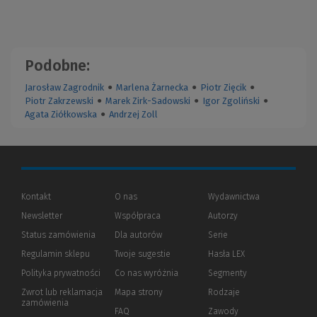
Podobne:
Jarosław Zagrodnik
●
Marlena Żarnecka
●
Piotr Zięcik
●
Piotr Zakrzewski
●
Marek Zirk-Sadowski
●
Igor Zgoliński
●
Agata Ziółkowska
●
Andrzej Zoll
Kontakt
O nas
Wydawnictwa
Newsletter
Współpraca
Autorzy
Status zamówienia
Dla autorów
(Nowe
(Link
Serie
okno)
do
Regulamin sklepu
Twoje sugestie
Hasła LEX
innej
strony)
Polityka prywatności
(Nowe
(Link
Co nas wyróżnia
Segmenty
okno)
do
Zwrot lub reklamacja
Mapa strony
Rodzaje
innej
zamówienia
strony)
FAQ
Zawody