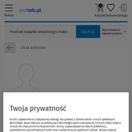
0
Menu
Koszyk
Ulubione
Zaloguj
Wyszukiwanie
Szukaj
zaawansowane
Lista autorów
Elżbieta Zakrzyńska
Twoja prywatność
W celu zapewnienia Ci optymalnej obsługi, korzystamy z plików cookie i innych podobnych
technologii. Dane zebrane za pomocą tych technologii wykorzystujemy do różnych celów, między
innymi do ulepszania funkcjonalności strony, zapamiętywania Twoich preferencji,
wyświetlania najtrafniejszych treści oraz najbardziej przydatnych reklam. Możesz wybrać