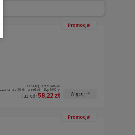
Promocja!
Cena regularna:
86,90 zł
iższa cena z 30 dni przed obniżką:
86,90 zł
Więcej
58,22 zł
Już od:
Promocja!