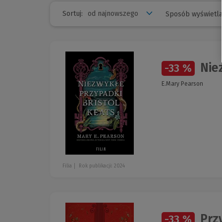
Sortuj:
Sposób wyświetla
Niez
-33 %
E.Mary Pearson
Filia
Rok publikacji: 2024
Przy
-33 %