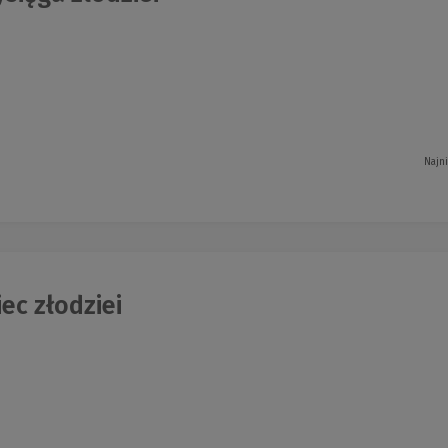
Najn
ec złodziei