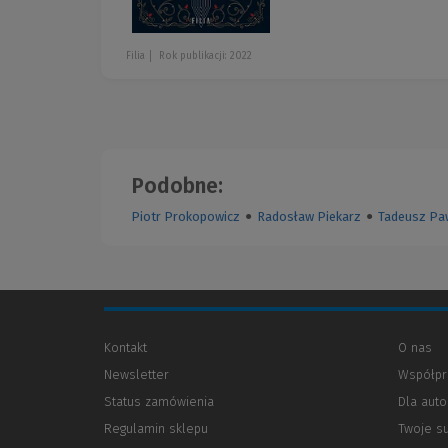
Filia
Rok publikacji: 2022
Podobne:
Piotr Prokopowicz
●
Radosław Piekarz
●
Tadeusz Pa
Kontakt
O nas
Newsletter
Współpr
Status zamówienia
Dla aut
Regulamin sklepu
Twoje s