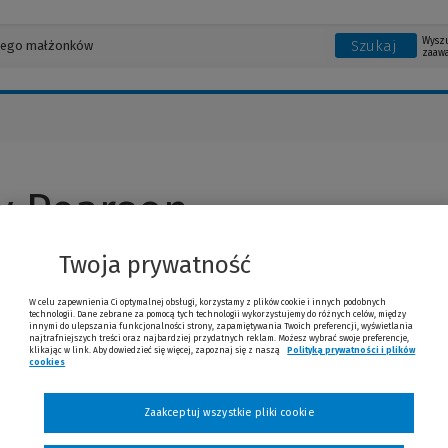
Wysz
Szukaj
zaaw
y Pearson
Twoja prywatność
W celu zapewnienia Ci optymalnej obsługi, korzystamy z plików cookie i innych podobnych
technologii. Dane zebrane za pomocą tych technologii wykorzystujemy do różnych celów, między
innymi do ulepszania funkcjonalności strony, zapamiętywania Twoich preferencji, wyświetlania
najtrafniejszych treści oraz najbardziej przydatnych reklam. Możesz wybrać swoje preferencje,
klikając w link. Aby dowiedzieć się więcej, zapoznaj się z naszą
Polityką prywatności i plików
cookies
(Nowe okno)
(Link do innej strony)
Zaakceptuj wszystkie pliki cookie