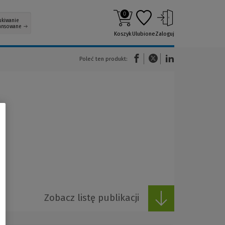
0
ukiwanie
ansowane
Koszyk
Ulubione
Zaloguj
(Nowe okno)
(Link do innej strony)
(Link do innej strony)
Poleć ten produkt:
Zobacz listę publikacji