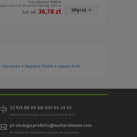
Cena regularna:
54,90 zł
iższa cena z 30 dni przed obniżką:
54,90 zł
Więcej
36,78 zł
Już od:
k-Górowska
●
Wojciech Piątek
●
Łukasz Pohl
22 535 88 00
lub
801 04 45 45
Jesteśmy do Państwa dyspozycji od 8:00 do 16:00
pl-obsluga.profinfo@wolterskluwer.com
Na wiadomość odpowiemy możliwe jak najszybciej.