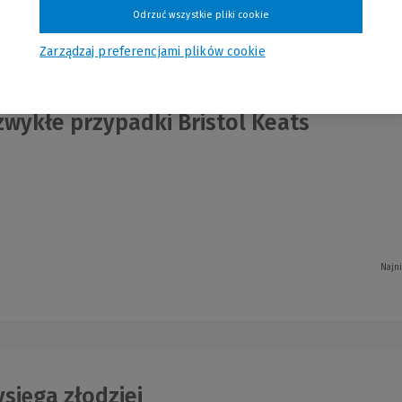
Odrzuć wszystkie pliki cookie
nia
Zarządzaj preferencjami plików cookie
wykłe przypadki Bristol Keats
Najn
sięga złodziei