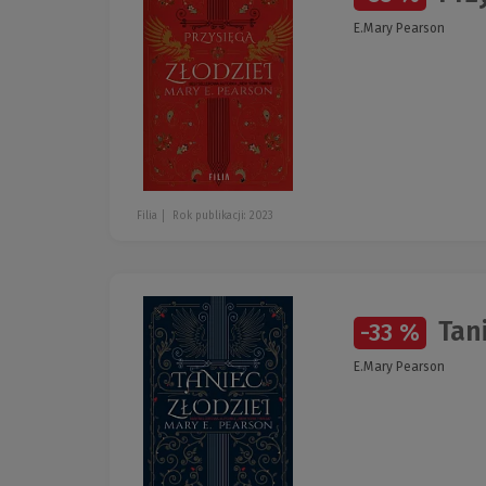
E.Mary Pearson
Filia
Rok publikacji: 2023
Tani
-33 %
E.Mary Pearson