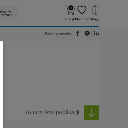
0
ukiwanie
ansowane
Koszyk
Ulubione
Zaloguj
(Nowe okno)
(Link do innej strony)
(Link do innej strony)
Poleć ten produkt:
Zobacz listę publikacji