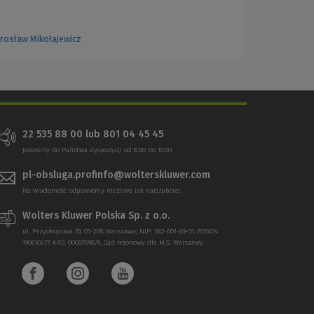
arosław Mikołajewicz
22 535 88 00
lub
801 04 45 45
Jesteśmy do Państwa dyspozycji od 8:00 do 16:00
pl-obsluga.profinfo@wolterskluwer.com
Na wiadomość odpowiemy możliwe jak najszybciej.
Wolters Kluwer Polska Sp. z o.o.
ul. Przyokopowa 33, 01-208 Warszawa; NIP: 583-001-89-31, REGON:
190610277, KRS: 0000709879, Sąd rejonowy dla M.S. Warszawy