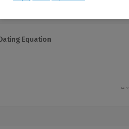
nia
Dating Equation
Najni