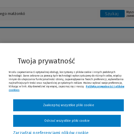
Wysz
Szukaj
zaaw
Merrill
Twoja prywatność
W celu zapewnienia Ci optymalnej obsługi, korzystamy z plików cookie i innych podobnych
technologii. Dane zebrane za pomocą tych technologii wykorzystujemy do różnych celów, między
innymi do ulepszania funkcjonalności strony, zapamiętywania Twoich preferencji, wyświetlania
najtrafniejszych treści oraz najbardziej przydatnych reklam. Możesz wybrać swoje preferencje,
klikając w link. Aby dowiedzieć się więcej, zapoznaj się z naszą
Polityką prywatności i plików
cookies
(Nowe okno)
(Link do innej strony)
Zaakceptuj wszystkie pliki cookie
Odrzuć wszystkie pliki cookie
Zarządzaj preferencjami plików cookie