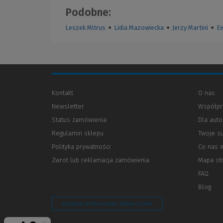
Podobne:
Leszek Mitrus
●
Lidia Mazowiecka
●
Jerzy Martini
●
E
Kontakt
O nas
Newsletter
Współpr
Status zamówienia
Dla aut
Regulamin sklepu
Twoje s
Polityka prywatności
(Nowe
(Link
Co nas 
okno)
do
Zwrot lub reklamacja zamówienia
Mapa st
innej
strony)
FAQ
Blog
Zarządzaj preferencjami plików cookie