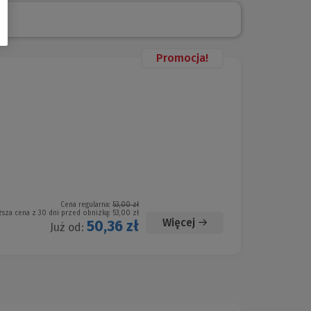
Promocja!
Cena regularna:
53,00 zł
ższa cena z 30 dni przed obniżką:
53,00 zł
Więcej
50,36 zł
Już od: