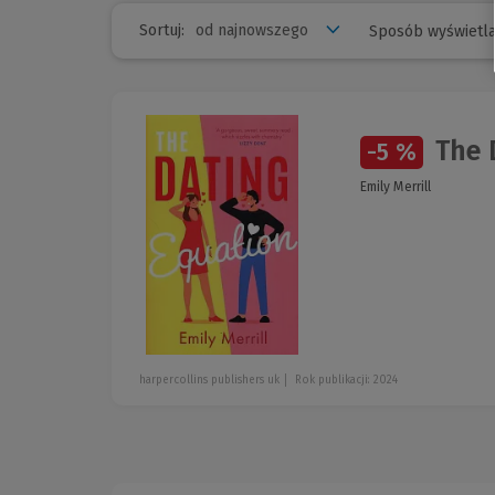
Sortuj:
Sposób wyświetla
The 
-5 %
Emily Merrill
harpercollins publishers uk
Rok publikacji: 2024