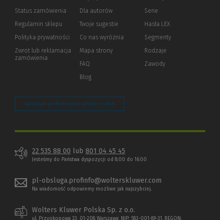
Status zamówienia
Dla autorów
(Nowe
(Link
Serie
okno)
do
Regulamin sklepu
Twoje sugestie
Hasła LEX
innej
strony)
Polityka prywatności
(Nowe
(Link
Co nas wyróżnia
Segmenty
okno)
do
Zwrot lub reklamacja
Mapa strony
Rodzaje
innej
zamówienia
strony)
FAQ
Zawody
Blog
Zarządzaj preferencjami plików cookie
22 535 88 00
lub
801 04 45 45
Jesteśmy do Państwa dyspozycji od 8:00 do 16:00
pl-obsluga.profinfo@wolterskluwer.com
Na wiadomość odpowiemy możliwe jak najszybciej.
Wolters Kluwer Polska Sp. z o.o.
ul. Przyokopowa 33, 01-208 Warszawa; NIP: 583-001-89-31, REGON: