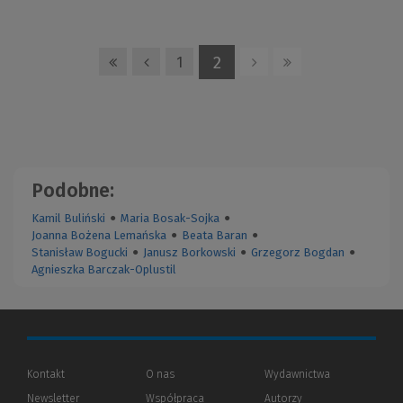
2
1
Podobne:
Kamil Buliński
●
Maria Bosak-Sojka
●
Joanna Bożena Lemańska
●
Beata Baran
●
Stanisław Bogucki
●
Janusz Borkowski
●
Grzegorz Bogdan
●
Agnieszka Barczak-Oplustil
Kontakt
O nas
Wydawnictwa
Newsletter
Współpraca
Autorzy