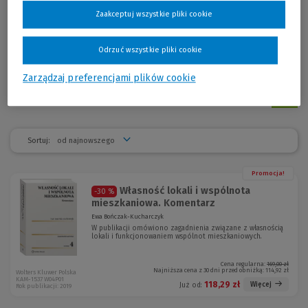
wieloma ustawami (m.in. w latach 1998–2001, gdy była wiceprezesem
Zaakceptuj wszystkie pliki cookie
Urzędu Mieszkalnictwa i Rozwoju Miast). Współpracowała z Wyższą
Szkołą Gospodarowania Nieruchomościami w Warszawie,
Uniwersytetem Warszawskim i Bankiem Gospodarstwa Krajowego (jako
Odrzuć wszystkie pliki cookie
ekspert i członek rady tego banku). W 2017 r. weszła w skład
Państwowej Rady Gospodarki Przestrzennej.
Zarządzaj preferencjami plików cookie
Sortuj:
Promocja!
Własność lokali i wspólnota
-30 %
mieszkaniowa. Komentarz
Ewa Bończak-Kucharczyk
W publikacji omówiono zagadnienia związane z własnością
lokali i funkcjonowaniem wspólnot mieszkaniowych.
Cena regularna:
169,00 zł
Najniższa cena z 30 dni przed obniżką:
114,92 zł
Wolters Kluwer Polska
KAM-1537 W04P01
118,29 zł
Więcej
Już od:
Rok publikacji: 2019