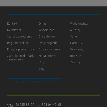
Kontakt
O nas
Wydawnictwa
Newsletter
Współpraca
Autorzy
Status zamówienia
Dla autorów
(Nowe
(Link
Serie
okno)
do
Regulamin sklepu
Twoje sugestie
Hasła LEX
innej
strony)
Polityka prywatności
(Nowe
(Link
Co nas wyróżnia
Segmenty
okno)
do
Zwrot lub reklamacja
Mapa strony
Rodzaje
innej
zamówienia
strony)
FAQ
Zawody
Blog
Zarządzaj preferencjami plików cookie
22 535 88 00
lub
801 04 45 45