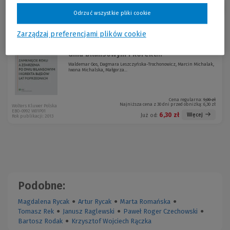
Sortuj:
Odrzuć wszystkie pliki cookie
Zarządzaj preferencjami plików cookie
Zamknięcie roku a zdarzenia po
-30 %
dniu bilansowym i korekt...
Waldemar Gos, Dagmara Leszczyńska-Trochonowicz, Marcin Michalak,
Iwona Michalska, Małgorza...
Cena regularna:
9,00 zł
Najniższa cena z 30 dni przed obniżką:
6,30 zł
Wolters Kluwer Polska
EBO-0992 W01P01
6,30 zł
Więcej
Już od:
Rok publikacji: 2013
Podobne:
Magdalena Rycak
●
Artur Rycak
●
Marta Romańska
●
Tomasz Rek
●
Janusz Raglewski
●
Paweł Roger Czechowski
●
Bartosz Rodak
●
Krzysztof Wojciech Rączka