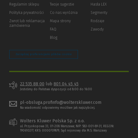
okno)
do
Regulamin sklepu
Twoje sugestie
Hasła LEX
innej
strony)
Polityka prywatności
(Nowe
(Link
Co nas wyróżnia
Segmenty
okno)
do
Zwrot lub reklamacja
Mapa strony
Rodzaje
innej
zamówienia
strony)
FAQ
Zawody
Blog
Zarządzaj preferencjami plików cookie
22 535 88 00
lub
801 04 45 45
Jesteśmy do Państwa dyspozycji od 8:00 do 16:00
pl-obsluga.profinfo@wolterskluwer.com
Na wiadomość odpowiemy możliwe jak najszybciej.
Wolters Kluwer Polska Sp. z o.o.
ul. Przyokopowa 33, 01-208 Warszawa; NIP: 583-001-89-31, REGON:
190610277, KRS: 0000709879, Sąd rejonowy dla M.S. Warszawy