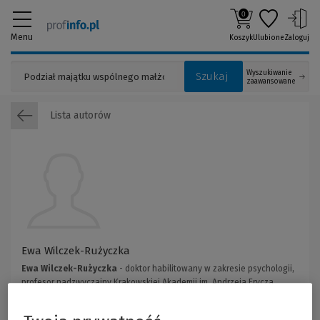
0
Menu
Koszyk
Ulubione
Zaloguj
Wyszukiwanie
Szukaj
zaawansowane
Lista autorów
Ewa Wilczek-Rużyczka
Ewa Wilczek-Rużyczka
- doktor habilitowany w zakresie psychologii,
profesor nadzwyczajny Krakowskiej Akademii im. Andrzeja Frycza
Modrzewskiego, kierownik Katedry Psychologii Zdrowia, członek
Europejskiego Towarzystwa Psychologii Zdrowia (EHPS), Lider Grup