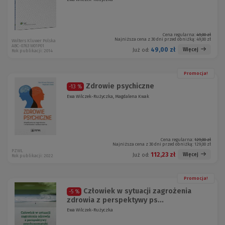
Cena regularna:
49,00 zł
Najniższa cena z 30 dni przed obniżką:
49,00 zł
Wolters Kluwer Polska
ABC-0763 W01P01
49,00 zł
Więcej
Już od:
Rok publikacji: 2014
Promocja!
Zdrowie psychiczne
-13 %
Ewa Wilczek-Rużyczka, Magdalena Kwak
Cena regularna:
129,00 zł
Najniższa cena z 30 dni przed obniżką:
129,00 zł
PZWL
112,23 zł
Więcej
Już od:
Rok publikacji: 2022
Promocja!
Człowiek w sytuacji zagrożenia
-5 %
zdrowia z perspektywy ps...
Ewa Wilczek-Rużyczka