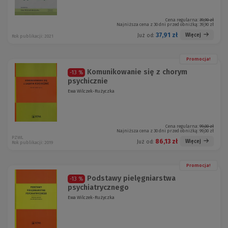
Cena regularna:
39,90 zł
Najniższa cena z 30 dni przed obniżką:
39,90 zł
37,91 zł
Więcej
Już od:
Rok publikacji: 2021
Promocja!
Komunikowanie się z chorym
-13 %
psychicznie
Ewa Wilczek-Rużyczka
Cena regularna:
99,00 zł
Najniższa cena z 30 dni przed obniżką:
99,00 zł
PZWL
86,13 zł
Więcej
Już od:
Rok publikacji: 2019
Promocja!
Podstawy pielęgniarstwa
-13 %
psychiatrycznego
Ewa Wilczek-Rużyczka