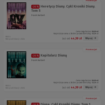
Promocja!
Heretycy Diuny. Cykl Kroniki Diuny.
-26 %
Tom 5
Frank Herbert
Cena regularna:
59,99 zł
Najniższa cena z 30 dni przed obniżką:
59,99 zł
Rebis
44,39 zł
Więcej
Już od:
Rok publikacji: 2026
Promocja!
Kapitularz Diuną
-26 %
Frank Herbert
Cena regularna:
59,99 zł
Najniższa cena z 30 dni przed obniżką:
59,99 zł
Rebis
44,39 zł
Więcej
Już od:
Rok publikacji: 2026
Promocja!
Diuna. Cykl Kroniki Diuny. Tom 1
-26 %