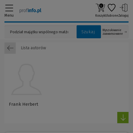
0
Menu
Koszyk
Ulubione
Zaloguj
Wyszukiwanie
Szukaj
zaawansowane
Lista autorów
Frank Herbert