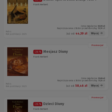
Frank Herbert
Cena regularna:
59,99 zł
Najniższa cena z 30 dni przed obniżką:
59,99 zł
Rebis
44,39 zł
Więcej
Już od:
Rok publikacji: 2025
Promocja!
Mesjasz Diuny
-26 %
Frank Herbert
Cena regularna:
79,00 zł
Najniższa cena z 30 dni przed obniżką:
79,00 zł
Rebis
58,46 zł
Więcej
Już od:
Rok publikacji: 2025
Promocja!
Dzieci Diuny
-26 %
Frank Herbert