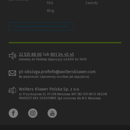
strony)
FAQ
Zawody
Blog
Zarządzaj preferencjami plików cookie
22 535 88 00
lub
801 04 45 45
Jesteśmy do Państwa dyspozycji od 8:00 do 16:00
pl-obsluga.profinfo@wolterskluwer.com
Na wiadomość odpowiemy możliwe jak najszybciej.
Wolters Kluwer Polska Sp. z o.o.
ul. Przyokopowa 33, 01-208 Warszawa; NIP: 583-001-89-31, REGON:
190610277, KRS: 0000709879, Sąd rejonowy dla M.S. Warszawy