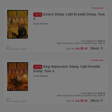
Promocja!
Dzieci Diuny. Cykl Kroniki Diuny. Tom
-26 %
3
Frank Herbert
Cena regularna:
59,99 zł
Najniższa cena z 30 dni przed obniżką:
59,99 zł
Rebis
44,39 zł
Więcej
Już od:
Rok publikacji: 2026
Promocja!
Bóg Imperator Diuny. Cykl Kroniki
-26 %
Diuny. Tom 4
Frank Herbert
Cena regularna:
59,99 zł
Najniższa cena z 30 dni przed obniżką:
59,99 zł
Rebis
44,39 zł
Więcej
Już od:
Rok publikacji: 2026