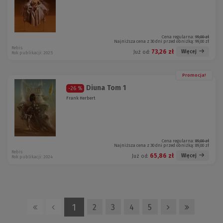
Cena regularna:
99,00 zł
Najniższa cena z 30 dni przed obniżką:
99,00 zł
Rebis
73,26 zł
Więcej
Już od:
Rok publikacji: 2025
Promocja!
Diuna Tom 1
-26 %
Frank Herbert
Cena regularna:
89,00 zł
Najniższa cena z 30 dni przed obniżką:
89,00 zł
Rebis
65,86 zł
Więcej
Już od:
Rok publikacji: 2024
1
2
3
4
5