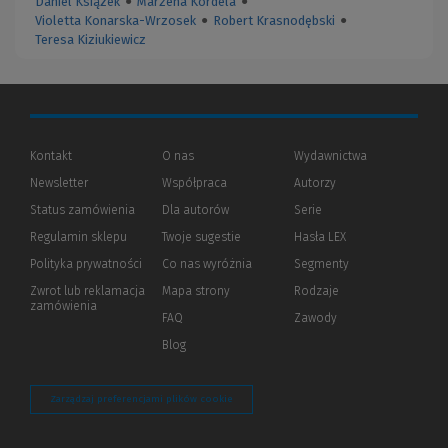
Daniel Książek
●
Marzena Kordela
●
Violetta Konarska-Wrzosek
●
Robert Krasnodębski
●
Teresa Kiziukiewicz
Kontakt
O nas
Wydawnictwa
Newsletter
Współpraca
Autorzy
Status zamówienia
Dla autorów
(Nowe
(Link
Serie
okno)
do
Regulamin sklepu
Twoje sugestie
Hasła LEX
innej
strony)
Polityka prywatności
(Nowe
(Link
Co nas wyróżnia
Segmenty
okno)
do
Zwrot lub reklamacja
Mapa strony
Rodzaje
innej
zamówienia
strony)
FAQ
Zawody
Blog
Zarządzaj preferencjami plików cookie