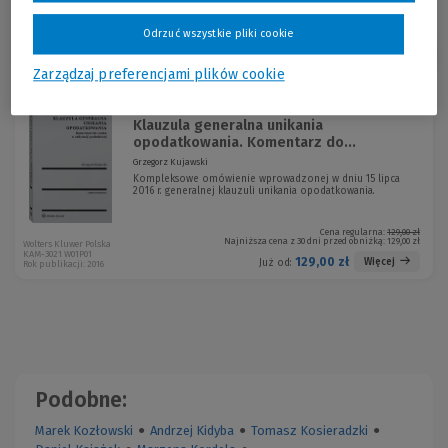
Odrzuć wszystkie pliki cookie
Sortuj:
Zarządzaj preferencjami plików cookie
Klauzula generalna unikania
opodatkowania. Komentarz do...
Grzegorz Kujawski
Kompleksowe omówienie wprowadzonej w dniu 15 lipca
2016 r. generalnej klauzuli unikania opodatkowania.
Cena regularna:
129,00 zł
Najniższa cena z 30 dni przed obniżką:
129,00 zł
Wolters Kluwer Polska
KAM-3021 W01P01
129,00 zł
Więcej
Już od:
Rok publikacji: 2016
Podobne:
Marek Kozłowski
●
Andrzej Kidyba
●
Tomasz Kosieradzki
●