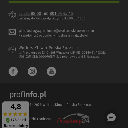
22 535 88 00
lub
801 04 45 45
Jesteśmy do Państwa dyspozycji od 8:00 do 16:00
pl-obsluga.profinfo@wolterskluwer.com
Na wiadomość odpowiemy możliwe jak najszybciej.
Wolters Kluwer Polska Sp. z o.o.
ul. Przyokopowa 33, 01-208 Warszawa; NIP: 583-001-89-31, REGON:
190610277, KRS: 0000709879, Sąd rejonowy dla M.S. Warszawy
Copyright 1997 - 2026 Wolters Kluwer Polska Sp. z o.o.
Płatności elektroniczne
(Nowe
(Link
okno)
do