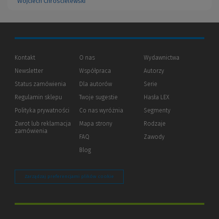
Wojciech Chróścielewski
Kontakt
O nas
Wydawnictwa
Newsletter
Współpraca
Autorzy
Status zamówienia
Dla autorów
(Nowe
(Link
Serie
okno)
do
Regulamin sklepu
Twoje sugestie
Hasła LEX
innej
strony)
Polityka prywatności
(Nowe
(Link
Co nas wyróżnia
Segmenty
okno)
do
Zwrot lub reklamacja
Mapa strony
Rodzaje
innej
zamówienia
strony)
FAQ
Zawody
Blog
Zarządzaj preferencjami plików cookie