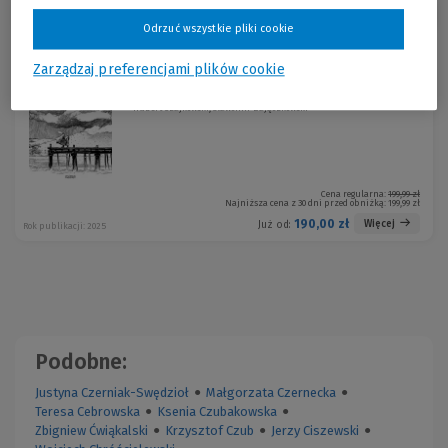
Sortuj:
Odrzuć wszystkie pliki cookie
Promocja!
Zarządzaj preferencjami plików cookie
Lux in tenebris
-5 %
Hubert Czajkowski, Sławomir Zajączkowski
Cena regularna:
199,99 zł
Najniższa cena z 30 dni przed obniżką:
199,99 zł
190,00 zł
Więcej
Już od:
Rok publikacji: 2025
Podobne:
Justyna Czerniak-Swędzioł
●
Małgorzata Czernecka
●
Teresa Cebrowska
●
Ksenia Czubakowska
●
Zbigniew Ćwiąkalski
●
Krzysztof Czub
●
Jerzy Ciszewski
●