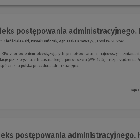
eks postępowania administracyjnego.
ch Chróścielewski, Paweł Dańczak, Agnieszka Krawczyk, Jarosław Sułkow...
 KPA z omówieniem obowiązujących przepisów wraz z najnowszymi zmianami. A
ulacje przez pryzmat ich austriackiego pierwowzoru (AVG 1925) i rozporządzenia 
spółczesna polska procedura administracyjna.
Najniż
eks postępowania administracyjnego.