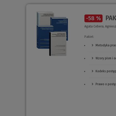
PAK
-58 %
Agata Cebera, Agniesz
Pakiet:
Metodyka prac
Wzory pism i 
Kodeks postęp
Prawo o postę