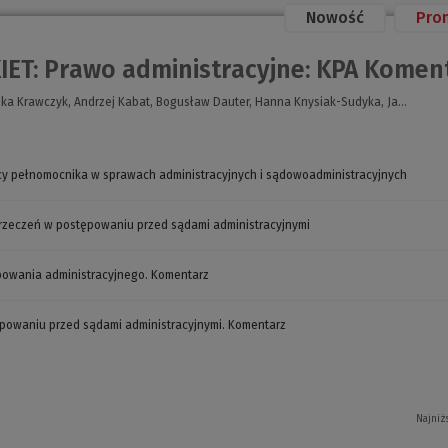
Nowość
Pro
IET: Prawo administracyjne: KPA Koment
ka Krawczyk, Andrzej Kabat, Bogusław Dauter, Hanna Knysiak-Sudyka, Ja...
y pełnomocnika w sprawach administracyjnych i sądowoadministracyjnych
(Nowe
okno)
orzeczeń w postępowaniu przed sądami administracyjnymi
(Nowe
okno)
owania administracyjnego. Komentarz
(Nowe
okno)
powaniu przed sądami administracyjnymi. Komentarz
(Nowe
okno)
Najniż