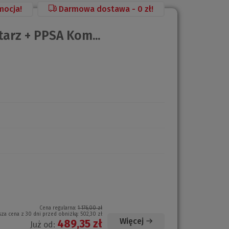
mocja!
Darmowa dostawa - 0 zł!
arz + PPSA Kom...
Cena regularna:
1 176,00 zł
sza cena z 30 dni przed obniżką:
502,30 zł
Więcej
489,35 zł
Już od: