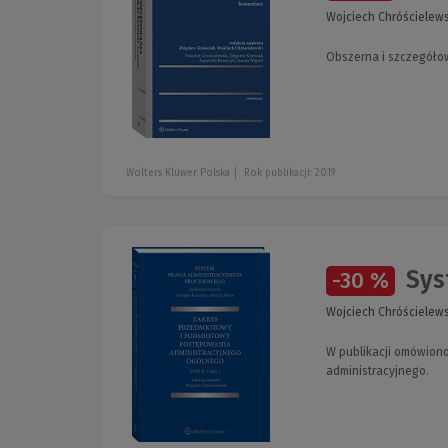
Wojciech Chróścielews
Obszerna i szczegóło
Wolters Kluwer Polska
Rok publikacji: 2019
Syst
-30 %
Wojciech Chróścielews
W publikacji omówion
administracyjnego.