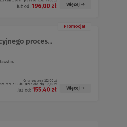
sza cena z 30 dni przed obniżką:
196,00 zł
Więcej
196,00 zł
Już od:
Promocja!
yjnego proces...
rkowskim.
Cena regularna:
222,00 zł
ższa cena z 30 dni przed obniżką:
155,40 zł
Więcej
155,40 zł
Już od: