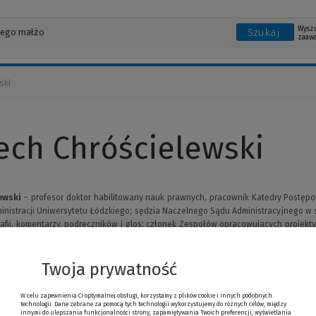
Wysz
Szukaj
zaaw
ski
ech Chróścielewski
ewski
– profesor doktor habilitowany nauk prawnych, pracownik Katedry Postępow
inistracji Uniwersytetu Łódzkiego; sędzia Naczelnego Sądu Administracyjnego w st
fii, komentarzy, podręczników i glos; członek Zespołów opracowujących projek
 sądami administracyjnymi, czy ustawy – Przepisy ogólne prawa administracyjneg
Twoja prywatność
W celu zapewnienia Ci optymalnej obsługi, korzystamy z plików cookie i innych podobnych
technologii. Dane zebrane za pomocą tych technologii wykorzystujemy do różnych celów, między
innymi do ulepszania funkcjonalności strony, zapamiętywania Twoich preferencji, wyświetlania