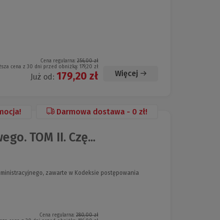
Cena regularna:
256,00 zł
ższa cena z 30 dni przed obniżką:
179,20 zł
Więcej
179,20 zł
Już od:
mocja!
Darmowa dostawa - 0 zł!
o. TOM II. Czę...
ministracyjnego, zawarte w Kodeksie postępowania
Cena regularna:
280,00 zł