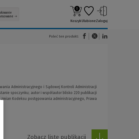
0
ukiwanie
ansowane
Koszyk
Ulubione
Zaloguj
(Nowe okno)
(Link do innej strony)
(Link do innej strony)
Poleć ten produkt:
ania Administracyjnego i Sądowej Kontroli Administracji
anie spoczynku; autor i współautor blisko 220 publikacji
ty zmian Kodeksu postępowania administracyjnego, Prawa
o
Zobacz listę publikacji