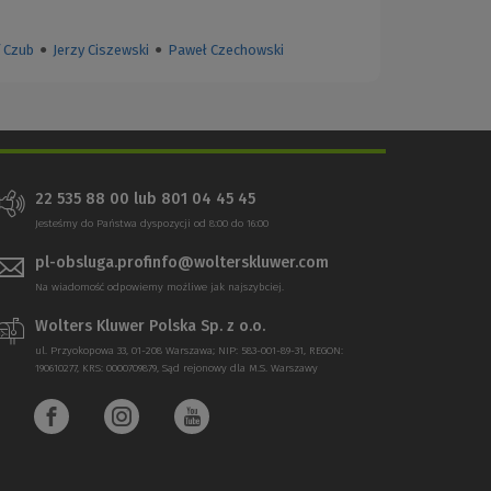
 Czub
●
Jerzy Ciszewski
●
Paweł Czechowski
22 535 88 00
lub
801 04 45 45
Jesteśmy do Państwa dyspozycji od 8:00 do 16:00
pl-obsluga.profinfo@wolterskluwer.com
Na wiadomość odpowiemy możliwe jak najszybciej.
Wolters Kluwer Polska Sp. z o.o.
ul. Przyokopowa 33, 01-208 Warszawa; NIP: 583-001-89-31, REGON:
190610277, KRS: 0000709879, Sąd rejonowy dla M.S. Warszawy