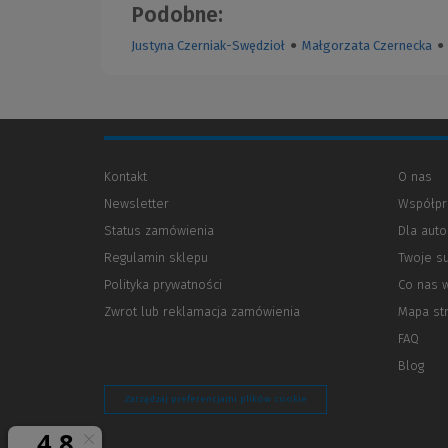
Podobne:
Justyna Czerniak-Swędzioł
●
Małgorzata Czernecka
●
Kontakt
O nas
Newsletter
Współpr
Status zamówienia
Dla aut
Regulamin sklepu
Twoje s
Polityka prywatności
(Nowe
(Link
Co nas 
okno)
do
Zwrot lub reklamacja zamówienia
Mapa st
innej
strony)
FAQ
Blog
Zarządzaj preferencjami plików cookie