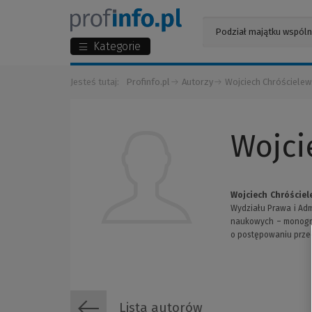
Kategorie
Jesteś tutaj:
Profinfo.pl
Autorzy
Wojciech Chróścielew
Wojci
Wojciech Chróściel
Wydziału Prawa i Adm
naukowych – monogra
o postępowaniu przed
Lista autorów