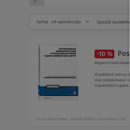
Sortuj:
Sposób wyświetla
Post
-10 %
Wojciech Chróścielews
W publikacji autorzy
oraz postępowanie są
wojewódzkich sądów a
Wolters Kluwer Polska
NEX-0287 W09P01
Rok publikacji: 2025