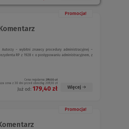
Promocja!
 Komentarz
utorzy – wybitni znawcy procedury administracyjnej –
Prezydenta RP z 1928 r. o postępowaniu administracyjnem, z
Cena regularna:
299,00 zł
sza cena z 30 dni przed obniżką:
209,30 zł
Więcej
179,40 zł
Już od:
Promocja!
 Komentarz