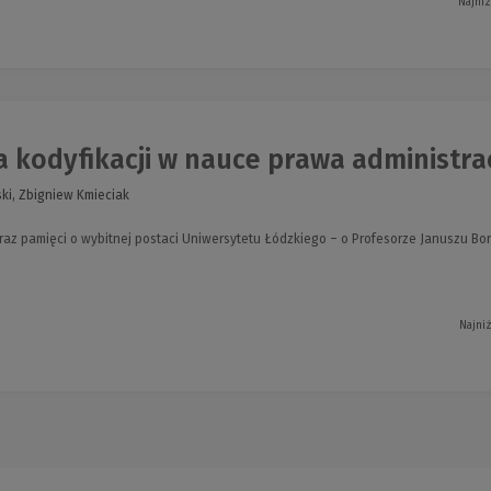
Najniż
 kodyfikacji w nauce prawa administrac
ki, Zbigniew Kmieciak
yraz pamięci o wybitnej postaci Uniwersytetu Łódzkiego – o Profesorze Januszu Bo
Najni