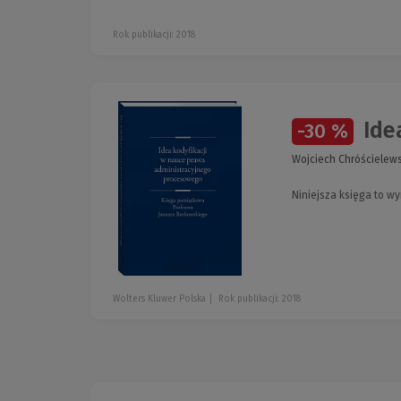
Rok publikacji: 2018
Idea
-30 %
Wojciech Chróścielews
Niniejsza księga to w
Wolters Kluwer Polska
Rok publikacji: 2018