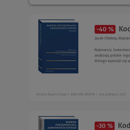
Kod
-40 %
Jacek Chlebny, Wojcie
Najnowszy komentarz
analizują polskie reg
którego wywodzi się w
Wolters Kluwer Polska
KAM-4790 W01P01
Rok publikacji: 2025
Kod
-30 %