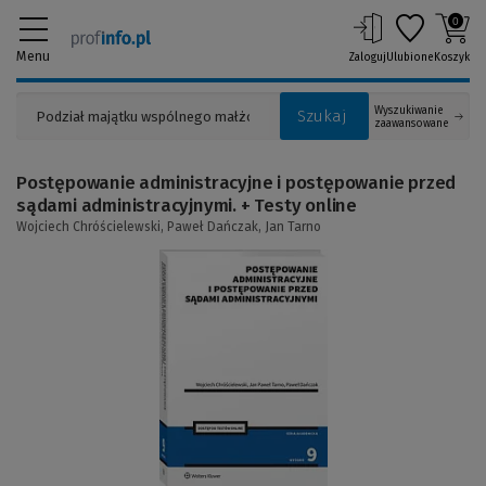
0
Menu
Zaloguj
Ulubione
Koszyk
Wyszukiwanie
Szukaj
zaawansowane
Postępowanie administracyjne i postępowanie przed
sądami administracyjnymi. + Testy online
Wojciech Chróścielewski,
Paweł Dańczak,
Jan Tarno
(Link
do
innej
strony)