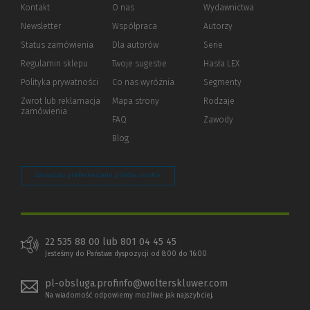
Kontakt
O nas
Wydawnictwa
Newsletter
Współpraca
Autorzy
Status zamówienia
Dla autorów
(Nowe
(Link
Serie
okno)
do
Regulamin sklepu
Twoje sugestie
Hasła LEX
innej
strony)
Polityka prywatności
(Nowe
(Link
Co nas wyróżnia
Segmenty
okno)
do
Zwrot lub reklamacja
Mapa strony
Rodzaje
innej
zamówienia
strony)
FAQ
Zawody
Blog
Zarządzaj preferencjami plików cookie
22 535 88 00 lub 801 04 45 45
Jesteśmy do Państwa dyspozycji od 8:00 do 16:00
pl-obsluga.profinfo@wolterskluwer.com
Na wiadomość odpowiemy możliwe jak najszybciej.