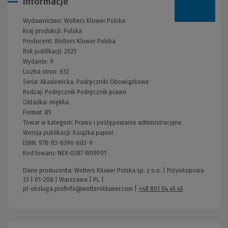
Informacje
Wydawnictwo:
Wolters Kluwer Polska
Kraj produkcji: Polska
Producent:
Wolters Kluwer Polska
Rok publikacji:
2025
Wydanie:
9
Liczba stron:
632
Seria:
Akademicka. Podręczniki Obowiązkowe
Rodzaj:
Podręcznik
Podręcznik prawo
Okładka:
miękka
Format:
B5
Towar w kategorii:
Prawo i postępowanie administracyjne
Wersja publikacji:
Książka papier
ISBN:
978-83-8390-682-9
Kod towaru:
NEX-0287 W09P01
Dane producenta: Wolters Kluwer Polska sp. z o.o. | Przyokopowa
33 | 01-208 | Warszawa | PL |
pl-obsluga.profinfo@wolterskluwer.com
|
+48 801 04 45 45