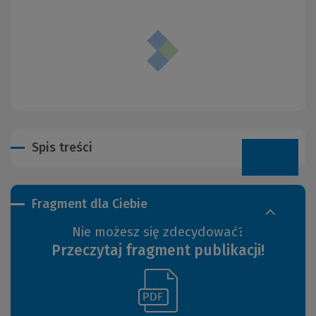
Spis treści
Fragment dla Ciebie
Nie możesz się zdecydować?
Przeczytaj fragment publikacji!
(Link
(Nowe
do
okno)
innej