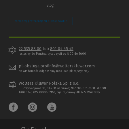
Blog
Zarządzaj preferencjami plików cookie
22 535 88 00
lub
801 04 45 45
Jesteśmy do Państwa dyspozycji od 8:00 do 16:00
pl-obsluga.profinfo@wolterskluwer.com
Na wiadomość odpowiemy możliwe jak najszybciej.
Wolters Kluwer Polska Sp. z o.o.
ul. Przyokopowa 33, 01-208 Warszawa; NIP: 583-001-89-31, REGON:
190610277, KRS: 0000709879, Sąd rejonowy dla M.S. Warszawy