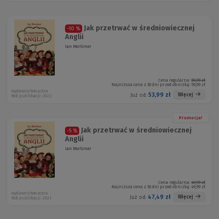
Jak przetrwać w średniowiecznej
-10 %
Anglii
Ian Mortimer
Cena regularna:
59,99 zł
Najniższa cena z 30 dni przed obniżką:
59,99 zł
wydawnictwo astra
53,99 zł
Więcej
Już od:
Rok publikacji: 2022
Promocja!
Jak przetrwać w średniowiecznej
-5 %
Anglii
Ian Mortimer
Cena regularna:
49,99 zł
Najniższa cena z 30 dni przed obniżką:
49,99 zł
wydawnictwo astra
47,49 zł
Więcej
Już od:
Rok publikacji: 2021