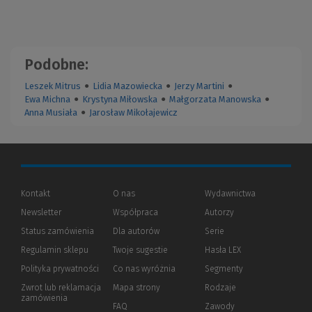
Podobne:
Leszek Mitrus
●
Lidia Mazowiecka
●
Jerzy Martini
●
Ewa Michna
●
Krystyna Miłowska
●
Małgorzata Manowska
●
Anna Musiała
●
Jarosław Mikołajewicz
Kontakt
O nas
Wydawnictwa
Newsletter
Współpraca
Autorzy
Status zamówienia
Dla autorów
(Nowe
(Link
Serie
okno)
do
Regulamin sklepu
Twoje sugestie
Hasła LEX
innej
strony)
Polityka prywatności
(Nowe
(Link
Co nas wyróżnia
Segmenty
okno)
do
Zwrot lub reklamacja
Mapa strony
Rodzaje
innej
zamówienia
strony)
FAQ
Zawody