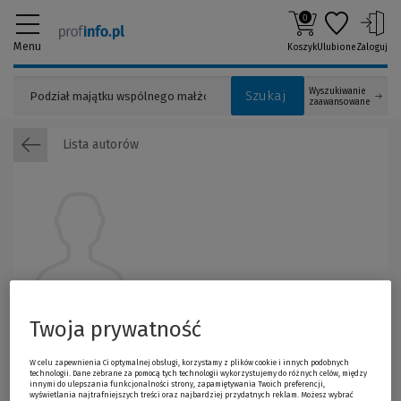
0
Menu
Koszyk
Ulubione
Zaloguj
Wyszukiwanie
Szukaj
zaawansowane
Lista autorów
Ian Mortimer
Twoja prywatność
W celu zapewnienia Ci optymalnej obsługi, korzystamy z plików cookie i innych podobnych
technologii. Dane zebrane za pomocą tych technologii wykorzystujemy do różnych celów, między
innymi do ulepszania funkcjonalności strony, zapamiętywania Twoich preferencji,
wyświetlania najtrafniejszych treści oraz najbardziej przydatnych reklam. Możesz wybrać