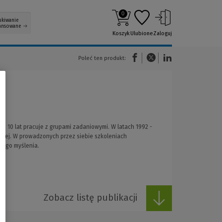
0
ukiwanie
ansowane
Koszyk
Ulubione
Zaloguj
(Nowe okno)
(Link do innej strony)
(Link do innej strony)
Poleć ten produkt:
Od 10 lat pracuje z grupami zadaniowymi. W latach 1992 -
znej. W prowadzonych przez siebie szkoleniach
zego myślenia.
Zobacz listę publikacji