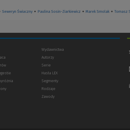
●
Seweryn Świaczny
●
Paulina Sosin-Ziarkiewicz
●
Marek Smolak
●
Tomasz 
Wydawnictwa
aca
Autorzy
orów
(Nowe
(Link
Serie
okno)
do
ugestie
Hasła LEX
innej
strony)
wyróżnia
Segmenty
rony
Rodzaje
Zawody