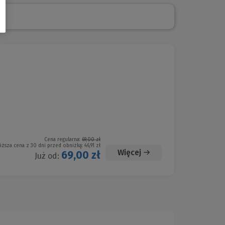
Cena regularna:
69,00 zł
iższa cena z 30 dni przed obniżką:
46,91 zł
Więcej
69,00 zł
Już od: