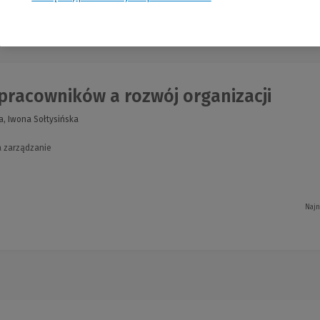
nia
pracowników a rozwój organizacji
, Iwona Sołtysińska
a zarządzanie
Najn