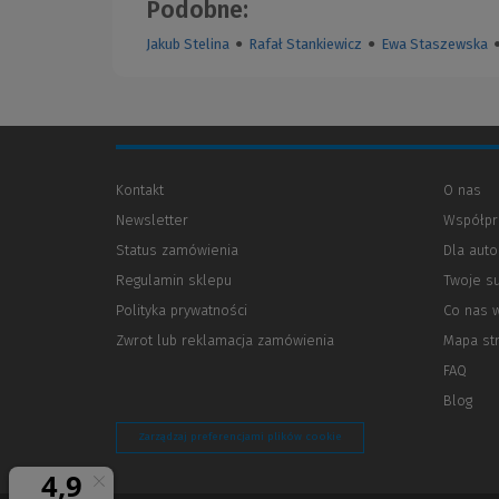
Podobne:
Jakub Stelina
●
Rafał Stankiewicz
●
Ewa Staszewska
Kontakt
O nas
Newsletter
Współpr
Status zamówienia
Dla aut
Regulamin sklepu
Twoje s
Polityka prywatności
(Nowe
(Link
Co nas 
okno)
do
Zwrot lub reklamacja zamówienia
Mapa st
innej
strony)
FAQ
Blog
Zarządzaj preferencjami plików cookie