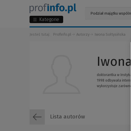
Kategorie
Jesteś tutaj:
Profinfo.pl
Autorzy
Iwona Sołtysińska
Iwona
doktorantka w Instytu
1998 odbywała intens
wykorzystuje zarówno
Lista autorów