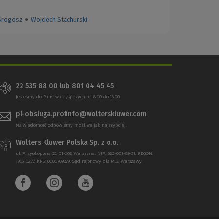
Srogosz
●
Wojciech Stachurski
22 535 88 00
lub
801 04 45 45
Jesteśmy do Państwa dyspozycji od 8:00 do 16:00
pl-obsluga.profinfo@wolterskluwer.com
Na wiadomość odpowiemy możliwe jak najszybciej.
Wolters Kluwer Polska Sp. z o.o.
ul. Przyokopowa 33, 01-208 Warszawa; NIP: 583-001-89-31, REGON:
190610277, KRS: 0000709879, Sąd rejonowy dla M.S. Warszawy