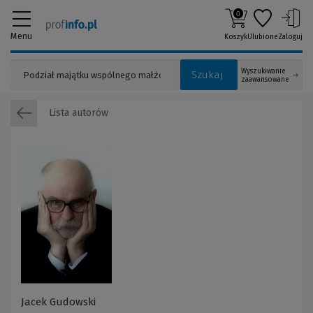
0
Menu
Koszyk
Ulubione
Zaloguj
Wyszukiwanie
Szukaj
zaawansowane
Lista autorów
Jacek Gudowski