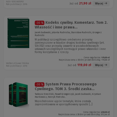
NEX-1010 W05P01
21,90 zł
Więcej
Już od:
Rok publikacji: 2016
Kodeks cywilny. Komentarz. Tom 2.
-30 %
Własność i inne prawa...
Jacek Gudowski, Jolanta Rudnicka, Stanisław Rudnicki, Grzegorz
Rudnicki
W publikacji szczegółowo omówiono przepisy
zamieszczone w księdze drugiej kodeksu cywilnego (art.
126-352) oraz przepisy zawarte w pozakodeksowych
ustawach szczególnych normujące prawo własności i inne
formy korzystania z rzeczy.
Cena regularna:
170,00 zł
Najniższa cena z 30 dni przed obniżką:
119,00 zł
Wolters Kluwer Polska
119,00 zł
Więcej
Już od:
Rok publikacji: 2016
System Prawa Procesowego
-30 %
Cywilnego. TOM 3. Środki zaska...
Tadeusz Ereciński, Paweł Grzegorczyk, Jacek Gudowski, Krystian
Markiewicz, Henryk Pietrzko...
Wszechstronne ujęcie tematyki, która została
zaprezentowana w uporządkowany sposób [...]
Cena regularna:
458,00 zł
Najniższa cena z 30 dni przed obniżką:
311,44 zł