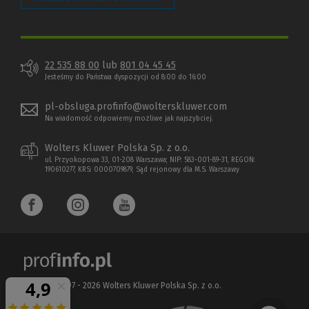
22 535 88 00
lub
801 04 45 45
Jesteśmy do Państwa dyspozycji od 8:00 do 16:00
pl-obsluga.profinfo@wolterskluwer.com
Na wiadomość odpowiemy możliwe jak najszybciej.
Wolters Kluwer Polska Sp. z o.o.
ul. Przyokopowa 33, 01-208 Warszawa; NIP: 583-001-89-31, REGON:
190610277, KRS: 0000709879, Sąd rejonowy dla M.S. Warszawy
Copyright 1997 - 2026 Wolters Kluwer Polska Sp. z o.o.