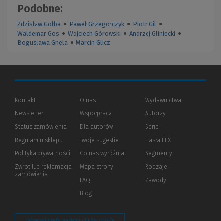
Podobne:
Zdzisław Gołba
●
Paweł Grzegorczyk
●
Piotr Gil
●
Waldemar Gos
●
Wojciech Górowski
●
Andrzej Gliniecki
●
Bogusława Gnela
●
Marcin Glicz
Kontakt
O nas
Wydawnictwa
Newsletter
Współpraca
Autorzy
Status zamówienia
Dla autorów
(Nowe
(Link
Serie
okno)
do
Regulamin sklepu
Twoje sugestie
Hasła LEX
innej
strony)
Polityka prywatności
(Nowe
(Link
Co nas wyróżnia
Segmenty
okno)
do
Zwrot lub reklamacja
Mapa strony
Rodzaje
innej
zamówienia
strony)
FAQ
Zawody
Blog
Zarządzaj preferencjami plików cookie