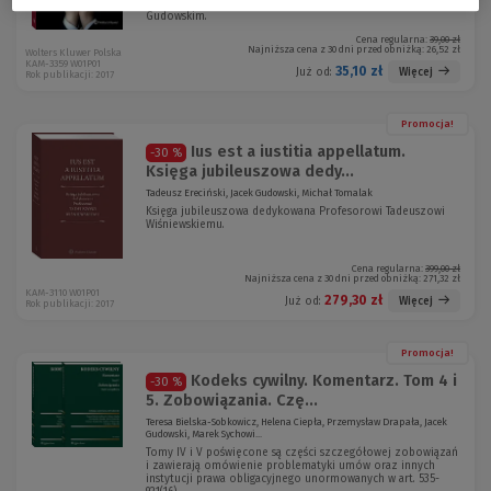
jego stosowanie - to tematy rozmów z sędzią Jackiem
Gudowskim.
Cena regularna:
39,00 zł
Najniższa cena z 30 dni przed obniżką:
26,52 zł
Wolters Kluwer Polska
KAM-3359 W01P01
35,10 zł
Więcej
Już od:
Rok publikacji: 2017
Promocja!
Ius est a iustitia appellatum.
-30 %
Księga jubileuszowa dedy...
Tadeusz Ereciński, Jacek Gudowski, Michał Tomalak
Księga jubileuszowa dedykowana Profesorowi Tadeuszowi
Wiśniewskiemu.
Cena regularna:
399,00 zł
Najniższa cena z 30 dni przed obniżką:
271,32 zł
KAM-3110 W01P01
279,30 zł
Więcej
Już od:
Rok publikacji: 2017
Promocja!
Kodeks cywilny. Komentarz. Tom 4 i
-30 %
5. Zobowiązania. Czę...
Teresa Bielska-Sobkowicz, Helena Ciepła, Przemysław Drapała, Jacek
Gudowski, Marek Sychowi...
Tomy IV i V poświęcone są części szczegółowej zobowiązań
i zawierają omówienie problematyki umów oraz innych
instytucji prawa obligacyjnego unormowanych w art. 535-