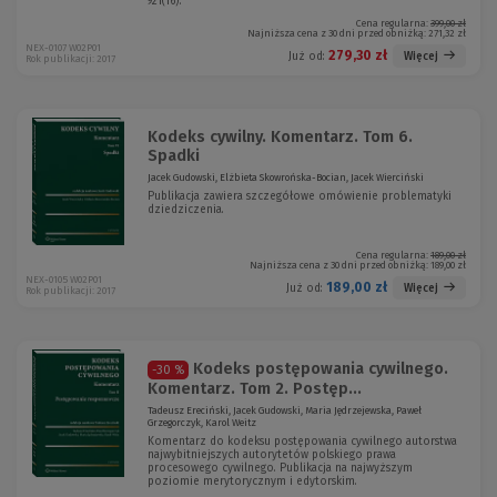
921(16).
Cena regularna:
399,00 zł
Najniższa cena z 30 dni przed obniżką:
271,32 zł
NEX-0107 W02P01
279,30 zł
Więcej
Już od:
Rok publikacji: 2017
Kodeks cywilny. Komentarz. Tom 6.
Spadki
Jacek Gudowski, Elżbieta Skowrońska-Bocian, Jacek Wierciński
Publikacja zawiera szczegółowe omówienie problematyki
dziedziczenia.
Cena regularna:
189,00 zł
Najniższa cena z 30 dni przed obniżką:
189,00 zł
NEX-0105 W02P01
189,00 zł
Więcej
Już od:
Rok publikacji: 2017
Kodeks postępowania cywilnego.
-30 %
Komentarz. Tom 2. Postęp...
Tadeusz Ereciński, Jacek Gudowski, Maria Jędrzejewska, Paweł
Grzegorczyk, Karol Weitz
Komentarz do kodeksu postępowania cywilnego autorstwa
najwybitniejszych autorytetów polskiego prawa
procesowego cywilnego. Publikacja na najwyższym
poziomie merytorycznym i edytorskim.