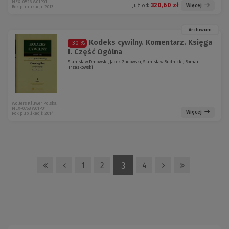
NEX-0526 W01P01
320,60 zł
Więcej
Już od:
Rok publikacji: 2013
Archiwum
Kodeks cywilny. Komentarz. Księga
-30 %
I. Część Ogólna
Stanisław Dmowski, Jacek Gudowski, Stanisław Rudnicki, Roman
Trzaskowski
Wolters Kluwer Polska
NEX-0768 W01P01
Więcej
Rok publikacji: 2014
3
1
2
4