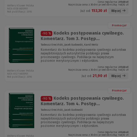
Cena regularna:
219,00 zł
Najniższa cena z 30 dni przed obniżką:
148,92 zł
Wolters Kluwer Polska
NEX-0130 W05P01
153,30 zł
Więcej
Już od:
Rok publikacji: 2016
Promocja!
Kodeks postępowania cywilnego.
-90 %
Komentarz. Tom 3. Postęp...
Tadeusz Ereciński, Jacek Gudowski, Karol Weitz
Komentarz do kodeksu postępowania cywilnego autorstwa
najwybitniejszych autorytetów polskiego prawa
procesowego cywilnego. Publikacja na najwyższym
poziomie merytorycznym i edytorskim.
Cena regularna:
219,00 zł
Najniższa cena z 30 dni przed obniżką:
148,92 zł
Wolters Kluwer Polska
NEX-0127 W05P01
21,90 zł
Więcej
Już od:
Rok publikacji: 2016
Promocja!
Kodeks postępowania cywilnego.
-90 %
Komentarz. Tom 4. Postęp...
Tadeusz Ereciński, Jacek Gudowski
Komentarz do kodeksu postępowania cywilnego autorstwa
najwybitniejszych autorytetów polskiego prawa
procesowego cywilnego. Publikacja na najwyższym
poziomie merytorycznym i edytorskim.
Cena regularna:
219,00 zł
Najniższa cena z 30 dni przed obniżką:
148,92 zł
Wolters Kluwer Polska