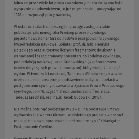
Mimo że przez wiele lat praca zawodowa Jubilata związana była
wyłącznie z sądownictwem, to już w tym czasie - poczynając od
1978 r. - rozpoczął pracę naukową.
W ostatnich latach na szczególną uwagę zasługują takie
publikacje, jak: monografia
Przebieg procesu cywilnego
,
pięciotomowy
Komentarz do kodeksu postępowania cywilnego
(współredakcja naukowa Jubilata i prof. dr. hab. Henryka
Doleckiego oraz autorstwo licznych fragmentów; dwukrotnie
wznawiany) i sześciotomowy Komentarz do kodeksu cywilnego,
pod redakcją naukową Jacka Gudowskiego (współautorstwo
tomów dotyczących prawa zobowiązań), który miał już dziesięć
wydań. W twórczości naukowej Tadeusza Wiśniewskiego ważne
miejsce zajmuje obszerne przedstawienie instytucji apelacji w
postępowaniu cywilnym, zawarte w
Systemie Prawa Procesowego
Cywilnego. Tom III, część 1. Środki zaskarżenia
(red. nacz.
Tadeusz Ereciński, red. nauk. Jacek Gudowski, 2013).
Nie można pominąć podjętego w 2014 r. - na podstawie umowy
wydawniczej z Wolters Kluwer - wieloletniego projektu w postaci
redakcji naukowej opracowania elektronicznego LEX Navigator
Postępowanie Cywilne.
Obecnie Profesor Tadeusz Wiśniewski pracuje nad kolejnymi