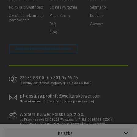
strony)
Polityka prywatności
(Nowe
(Link
Co nas wyróżnia
Segmenty
okno)
do
Zwrot lub reklamacja
Mapa strony
Rodzaje
innej
zamówienia
strony)
FAQ
Zawody
Blog
Zarządzaj preferencjami plików cookie
22 535 88 00 lub 801 04 45 45
Jesteśmy do Państwa dyspozycji od 8:00 do 16:00
pl-obsluga.profinfo@wolterskluwer.com
Na wiadomość odpowiemy możliwe jak najszybciej.
Wolters Kluwer Polska Sp. z o.o.
ul. Przyokopowa 33, 01-208 Warszawa; NIP: 583-001-89-31, REGON:
190610277, KRS: 0000709879, Sąd rejonowy dla M.S. Warszawy
Książka