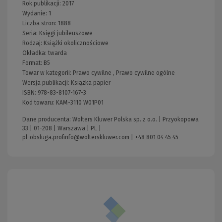
Rok publikacji:
2017
Wydanie:
1
Liczba stron:
1888
Seria:
Księgi jubileuszowe
Rodzaj:
Książki okolicznościowe
Okładka:
twarda
Format:
B5
Towar w kategorii:
Prawo cywilne
,
Prawo cywilne ogólne
Wersja publikacji:
Książka papier
ISBN:
978-83-8107-167-3
Kod towaru:
KAM-3110 W01P01
Dane producenta: Wolters Kluwer Polska sp. z o.o. | Przyokopowa
33 | 01-208 | Warszawa | PL |
pl-obsluga.profinfo@wolterskluwer.com
|
+48 801 04 45 45