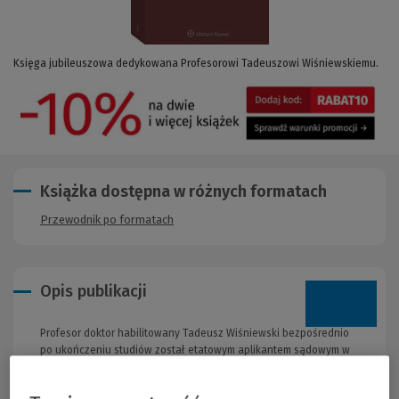
Księga jubileuszowa dedykowana Profesorowi Tadeuszowi Wiśniewskiemu.
Książka dostępna w różnych formatach
Przewodnik po formatach
Opis publikacji
Profesor doktor habilitowany Tadeusz Wiśniewski bezpośrednio
po ukończeniu studiów został etatowym aplikantem sądowym w
Sądzie Wojewódzkim we Wrocławiu. (...) Kolejnymi etapami życia i
awansu zawodowego w ramach cywilistycznej drogi sędziowskiej