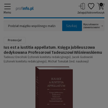
0
Menu
Zaloguj
Ulubione
Koszyk
Wyszukiwanie
Szukaj
zaawansowane
Promocja!
Ius est a iustitia appellatum. Księga jubileuszowa
dedykowana Profesorowi Tadeuszowi Wiśniewskiemu
Tadeusz Ereciński (członek komitetu redakcyjnego),
Jacek Gudowski
(członek komitetu redakcyjnego),
Michał Tomalak (red. naukowy)
(Link
do
innej
strony)