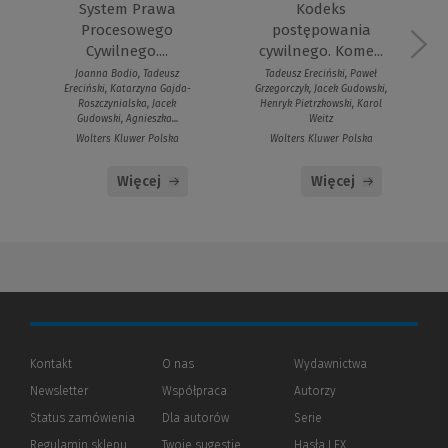
System Prawa
Kodeks
Procesowego
postępowania
Cywilnego....
cywilnego. Kome...
Joanna Bodio, Tadeusz
Tadeusz Ereciński, Paweł
Ereciński, Katarzyna Gajda-
Grzegorczyk, Jacek Gudowski,
Roszczynialska, Jacek
Henryk Pietrzkowski, Karol
Gudowski, Agnieszka...
Weitz
Wolters Kluwer Polska
Wolters Kluwer Polska
Więcej
Więcej
Kontakt
O nas
Wydawnictwa
Newsletter
Współpraca
Autorzy
Status zamówienia
Dla autorów
(Nowe
(Link
Serie
okno)
do
Regulamin sklepu
Twoje sugestie
Hasła LEX
innej