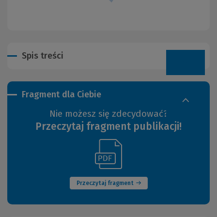
Spis treści
Fragment dla Ciebie
Nie możesz się zdecydować?
Przeczytaj fragment publikacji!
(Link
(Nowe
do
okno)
innej
strony)
Przeczytaj fragment