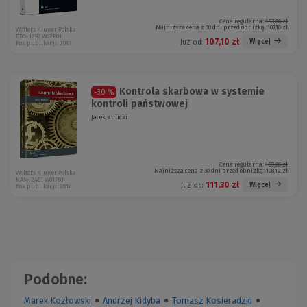
Cena regularna:
153,00 zł
Najniższa cena z 30 dni przed obniżką:
107,10 zł
Wolters Kluwer Polska
EBO-1297 W02P01
107,10 zł
Więcej
Już od:
Rok publikacji: 2013
Kontrola skarbowa w systemie
-30 %
kontroli państwowej
Jacek Kulicki
Cena regularna:
159,00 zł
Najniższa cena z 30 dni przed obniżką:
108,12 zł
Wolters Kluwer Polska
KAM-2481 W01P01
111,30 zł
Więcej
Już od:
Rok publikacji: 2014
Podobne:
Marek Kozłowski
●
Andrzej Kidyba
●
Tomasz Kosieradzki
●