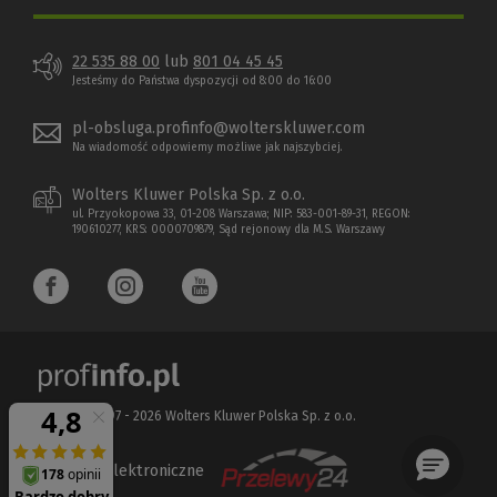
22 535 88 00
lub
801 04 45 45
Jesteśmy do Państwa dyspozycji od 8:00 do 16:00
pl-obsluga.profinfo@wolterskluwer.com
Na wiadomość odpowiemy możliwe jak najszybciej.
Wolters Kluwer Polska Sp. z o.o.
ul. Przyokopowa 33, 01-208 Warszawa; NIP: 583-001-89-31, REGON:
190610277, KRS: 0000709879, Sąd rejonowy dla M.S. Warszawy
Copyright 1997 - 2026 Wolters Kluwer Polska Sp. z o.o.
Płatności elektroniczne
(Nowe
(Link