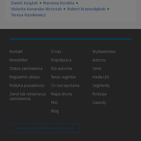
Daniel Książek
●
Marzena Kordela
●
Violetta Konarska-Wrzosek
●
Robert Krasnodębski
●
Teresa Kiziukiewicz
Kontakt
O nas
Wydawnictwa
Newsletter
Współpraca
Autorzy
Status zamówienia
Dla autorów
(Nowe
(Link
Serie
okno)
do
Regulamin sklepu
Twoje sugestie
Hasła LEX
innej
strony)
Polityka prywatności
(Nowe
(Link
Co nas wyróżnia
Segmenty
okno)
do
Zwrot lub reklamacja
Mapa strony
Rodzaje
innej
zamówienia
strony)
FAQ
Zawody
Blog
Zarządzaj preferencjami plików cookie