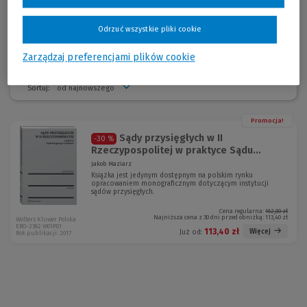
wcześniej asystent sędziego w Sądzie Apelacyjnym w Krakowie i
referendarz sądowy.
Odrzuć wszystkie pliki cookie
Zarządzaj preferencjami plików cookie
Sortuj:
Promocja!
Sądy przysięgłych w II
-30 %
Rzeczypospolitej w praktyce Sądu...
Jakob Maziarz
Książka jest jedynym dostępnym na polskim rynku
opracowaniem monograficznym dotyczącym instytucji
sądów przysięgłych.
Cena regularna:
162,00 zł
Najniższa cena z 30 dni przed obniżką:
113,40 zł
Wolters Kluwer Polska
EBO-2362 W01P01
113,40 zł
Więcej
Już od:
Rok publikacji: 2017