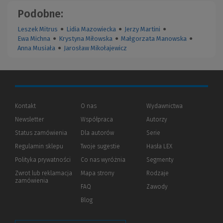
Podobne:
Leszek Mitrus
●
Lidia Mazowiecka
●
Jerzy Martini
●
Ewa Michna
●
Krystyna Miłowska
●
Małgorzata Manowska
●
Anna Musiała
●
Jarosław Mikołajewicz
Kontakt
O nas
Wydawnictwa
Newsletter
Współpraca
Autorzy
Status zamówienia
Dla autorów
(Nowe
(Link
Serie
okno)
do
Regulamin sklepu
Twoje sugestie
Hasła LEX
innej
strony)
Polityka prywatności
(Nowe
(Link
Co nas wyróżnia
Segmenty
okno)
do
Zwrot lub reklamacja
Mapa strony
Rodzaje
innej
zamówienia
strony)
FAQ
Zawody
Blog