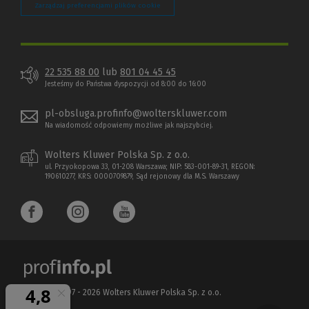
Zarządzaj preferencjami plików cookie
22 535 88 00
lub
801 04 45 45
Jesteśmy do Państwa dyspozycji od 8:00 do 16:00
pl-obsluga.profinfo@wolterskluwer.com
Na wiadomość odpowiemy możliwe jak najszybciej.
Wolters Kluwer Polska Sp. z o.o.
ul. Przyokopowa 33, 01-208 Warszawa; NIP: 583-001-89-31, REGON:
190610277, KRS: 0000709879, Sąd rejonowy dla M.S. Warszawy
Copyright 1997 - 2026 Wolters Kluwer Polska Sp. z o.o.