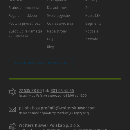
Newsletter
Współpraca
Autorzy
Status zamówienia
Dla autorów
(Nowe
(Link
Serie
okno)
do
Regulamin sklepu
Twoje sugestie
Hasła LEX
innej
strony)
Polityka prywatności
(Nowe
(Link
Co nas wyróżnia
Segmenty
okno)
do
Zwrot lub reklamacja
Mapa strony
Rodzaje
innej
zamówienia
strony)
FAQ
Zawody
Blog
Zarządzaj preferencjami plików cookie
22 535 88 00
lub
801 04 45 45
Jesteśmy do Państwa dyspozycji od 8:00 do 16:00
pl-obsluga.profinfo@wolterskluwer.com
Na wiadomość odpowiemy możliwe jak najszybciej.
Wolters Kluwer Polska Sp. z o.o.