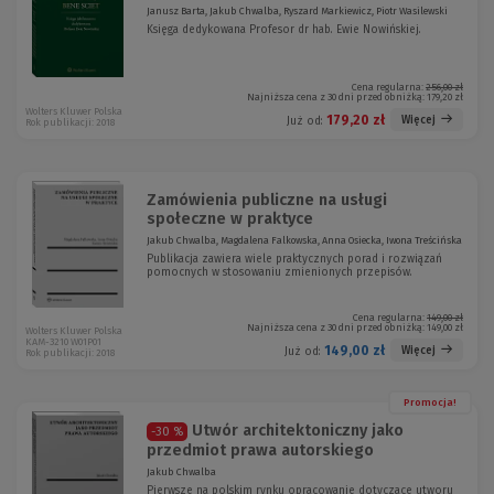
Janusz Barta, Jakub Chwalba, Ryszard Markiewicz, Piotr Wasilewski
Księga dedykowana Profesor dr hab. Ewie Nowińskiej.
Cena regularna:
256,00 zł
Najniższa cena z 30 dni przed obniżką:
179,20 zł
Wolters Kluwer Polska
179,20 zł
Więcej
Już od:
Rok publikacji: 2018
Zamówienia publiczne na usługi
społeczne w praktyce
Jakub Chwalba, Magdalena Falkowska, Anna Osiecka, Iwona Treścińska
Publikacja zawiera wiele praktycznych porad i rozwiązań
pomocnych w stosowaniu zmienionych przepisów.
Cena regularna:
149,00 zł
Najniższa cena z 30 dni przed obniżką:
149,00 zł
Wolters Kluwer Polska
KAM-3210 W01P01
149,00 zł
Więcej
Już od:
Rok publikacji: 2018
Promocja!
Utwór architektoniczny jako
-30 %
przedmiot prawa autorskiego
Jakub Chwalba
Pierwsze na polskim rynku opracowanie dotyczące utworu