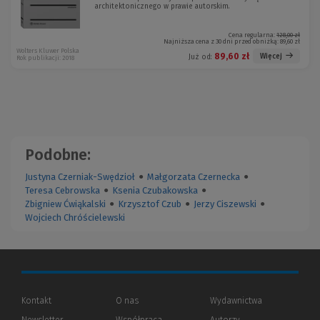
architektonicznego w prawie autorskim.
Cena regularna:
128,00 zł
Najniższa cena z 30 dni przed obniżką:
89,60 zł
Wolters Kluwer Polska
89,60 zł
Więcej
Już od:
Rok publikacji: 2018
Podobne:
Justyna Czerniak-Swędzioł
●
Małgorzata Czernecka
●
Teresa Cebrowska
●
Ksenia Czubakowska
●
Zbigniew Ćwiąkalski
●
Krzysztof Czub
●
Jerzy Ciszewski
●
Wojciech Chróścielewski
Kontakt
O nas
Wydawnictwa