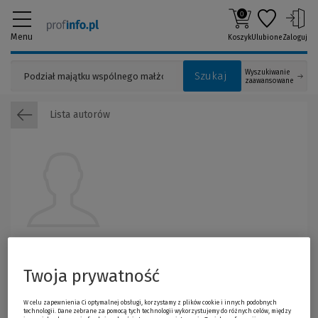
0
Menu
Koszyk
Ulubione
Zaloguj
Wyszukiwanie
Szukaj
zaawansowane
Lista autorów
Jakub Chwalba
Jakub Chwalba
– doktor nauk prawnych, asystent w Katedrze Prawa
Twoja prywatność
Własności Intelektualnej WPiA UJ. Specjalizuje się w prawie własności
intelektualnej oraz prawie prasowym; autor wielu publikacji z tego
W celu zapewnienia Ci optymalnej obsługi, korzystamy z plików cookie i innych podobnych
zakresu, a także laureat nagrody Ministra Nauki i Szkolnictwa
technologii. Dane zebrane za pomocą tych technologii wykorzystujemy do różnych celów, między