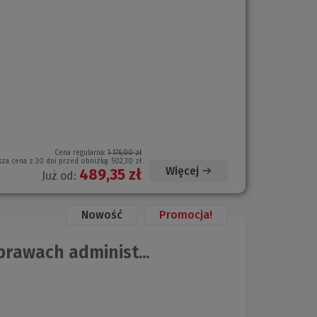
Cena regularna:
1 176,00 zł
sza cena z 30 dni przed obniżką:
502,30 zł
Więcej
489,35 zł
Już od:
Nowość
Promocja!
rawach administ...