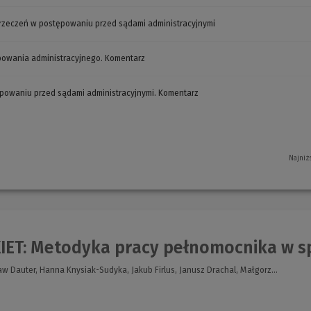
okno)
orzeczeń w postępowaniu przed sądami administracyjnymi
(Nowe
okno)
owania administracyjnego. Komentarz
(Nowe
okno)
powaniu przed sądami administracyjnymi. Komentarz
(Nowe
okno)
Najniż
IET: Metodyka pracy pełnomocnika w sp
w Dauter, Hanna Knysiak-Sudyka, Jakub Firlus, Janusz Drachal, Małgorz...