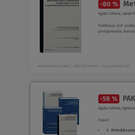
Met
-80 %
Agata Cebera, Jakub F
Publikacja jest prak
postępowania. Autorz
Wolters Kluwer Polska
KAM-7143 W01P01
Rok publikacji: 2025
PAK
-58 %
Agata Cebera, Agniesz
Pakiet:
Metodyka prac