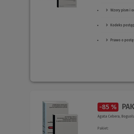
Wzory pism i 
Kodeks postęp
Prawo o postę
PAK
-85 %
Agata Cebera, Bogusła
Pakiet: