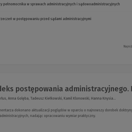
y pełnomocnika w sprawach administracyjnych i sądowoadministracyjnych
(Nowe
okno)
orzeczeń w postępowaniu przed sądami administracyjnymi
(Nowe
okno)
Najni
eks postępowania administracyjnego.
rlus, Anna Golęba, Tadeusz Kiełkowski, Kamil Klonowski, Hanna Knysia...
entarza dokonano aktualizacji poglądów w oparciu o najnowszy dorobek doktryny
dministracyjnych, nadając opracowaniu wymiar praktyczny.