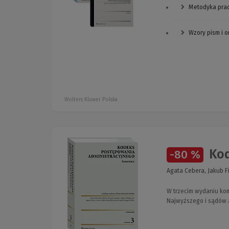
Metodyka prac
Wzory pism i 
Wolters Kluwer Polska
Kod
-80 %
Agata Cebera, Jakub Fi
W trzecim wydaniu kom
Najwyższego i sądów a