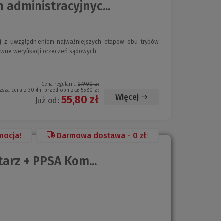
administracyjnyc...
nej z uwzględnieniem najważniejszych etapów obu trybów
wne weryfikacji orzeczeń sądowych.
Cena regularna:
279,00 zł
ższa cena z 30 dni przed obniżką:
55,80 zł
Więcej
55,80 zł
Już od:
mocja!
Darmowa dostawa - 0 zł!
arz + PPSA Kom...