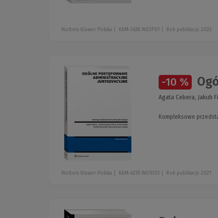
Wolters Kluwer Polska
KAM-2638 W03P01
Rok publikacji: 2023
Ogó
-10 %
Agata Cebera, Jakub F
Kompleksowe przedsta
Wolters Kluwer Polska
KAM-4255 W01D01
Rok publikacji: 2021