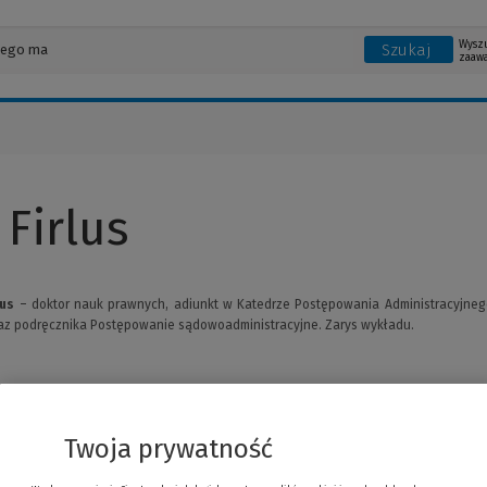
Wysz
Szukaj
zaaw
 Firlus
lus
– doktor nauk prawnych, adiunkt w Katedrze Postępowania Administracyjne
raz podręcznika Postępowanie sądowoadministracyjne. Zarys wykładu.
Twoja prywatność