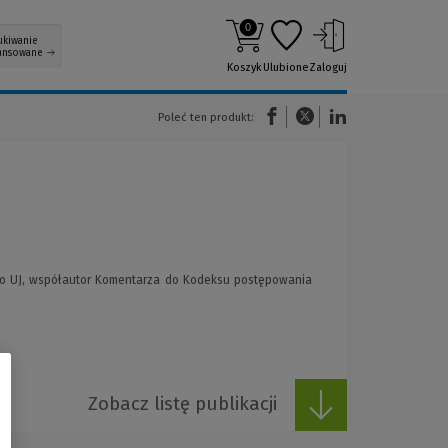
0
ukiwanie
ansowane
Koszyk
Ulubione
Zaloguj
(Nowe okno)
(Link do innej strony)
(Link do innej strony)
Poleć ten produkt:
go UJ, współautor Komentarza do Kodeksu postępowania
Zobacz listę publikacji