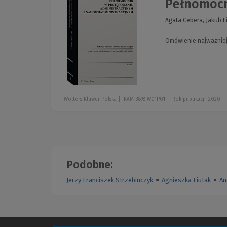
Pełnomocn
Agata Cebera, Jakub F
Omówienie najważniej
Wolters Kluwer Polska
KAM-3898 W01P01
Rok publikacji: 2020
Podobne:
Jerzy Franciszek Strzebinczyk
●
Agnieszka Fiutak
●
An