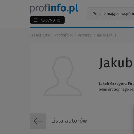
Kategorie
Jesteś tutaj:
Profinfo.pl
Autorzy
Jakub Firlus
Jakub
Jakub Grzegorz Fir
administracyjnego o
Lista autorów