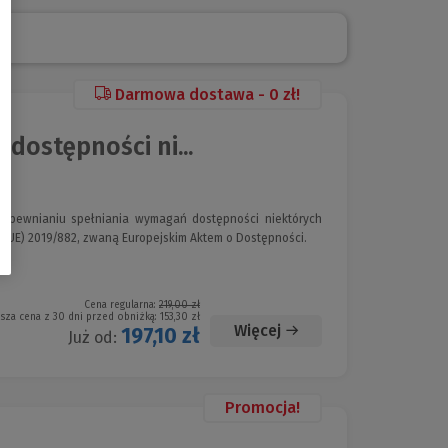
Darmowa dostawa - 0 zł!
ostępności ni...
zapewnianiu spełniania wymagań dostępności niektórych
 (UE) 2019/882, zwaną Europejskim Aktem o Dostępności.
Cena regularna:
219,00 zł
ższa cena z 30 dni przed obniżką:
153,30 zł
Więcej
197,10 zł
Już od:
Promocja!