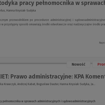
odyka pracy pełnomocnika w sprawach 
irlus, Hanna Knysiak-Sudyka
tycznym przewodnikiem po procedurze administracyjnej i sądowoadministracyj
y w przystępny sposób omawiają środki odwoławcze oraz nadzwyczajne środki pra
Najni
Nowość
Pro
IET: Prawo administracyjne: KPA Koment
ka Krawczyk, Andrzej Kabat, Bogusław Dauter, Hanna Knysiak-Sudyka, Ja...
y pełnomocnika w sprawach administracyjnych i sądowoadministracyjnych
(Nowe