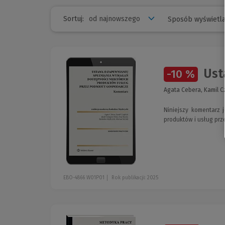
Sortuj:
Sposób wyświetla
Usta
-10 %
Agata Cebera, Kamil Cz
Niniejszy komentarz
produktów i usług prz
EBO-4866 W01P01
Rok publikacji: 2025