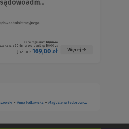
 sądowoadm...
sądowoadministracyjnego.
Cena regularna:
169,00 zł
sza cena z 30 dni przed obniżką:
169,00 zł
Więcej
169,00 zł
Już od:
szewski
●
Anna Falkowska
●
Magdalena Fedorowicz