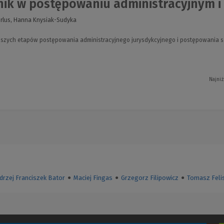
ik w postępowaniu administracyjnym i
irlus, Hanna Knysiak-Sudyka
szych etapów postępowania administracyjnego jurysdykcyjnego i postępowania 
Najniż
drzej Franciszek Bator
●
Maciej Fingas
●
Grzegorz Filipowicz
●
Tomasz Feli