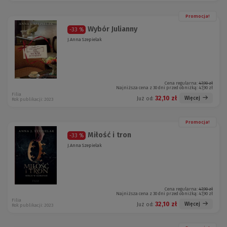
Promocja!
Wybór Julianny
-33 %
J.Anna Szepielak
Cena regularna:
47,90 zł
Najniższa cena z 30 dni przed obniżką:
47,90 zł
Filia
32,10 zł
Więcej
Już od:
Rok publikacji: 2023
Promocja!
Miłość i tron
-33 %
J.Anna Szepielak
Cena regularna:
47,90 zł
Najniższa cena z 30 dni przed obniżką:
47,90 zł
Filia
32,10 zł
Więcej
Już od:
Rok publikacji: 2023