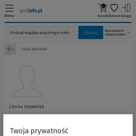
0
Menu
Koszyk
Ulubione
Zaloguj
Wyszukiwanie
Szukaj
zaawansowane
Lista autorów
J.Anna Szepielak
Twoja prywatność