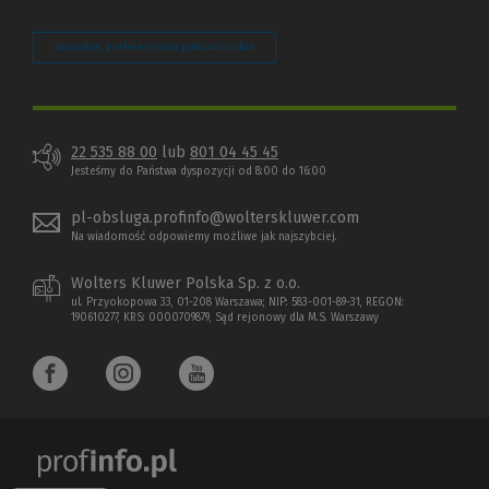
Zarządzaj preferencjami plików cookie
22 535 88 00
lub
801 04 45 45
Jesteśmy do Państwa dyspozycji od 8:00 do 16:00
pl-obsluga.profinfo@wolterskluwer.com
Na wiadomość odpowiemy możliwe jak najszybciej.
Wolters Kluwer Polska Sp. z o.o.
ul. Przyokopowa 33, 01-208 Warszawa; NIP: 583-001-89-31, REGON:
190610277, KRS: 0000709879, Sąd rejonowy dla M.S. Warszawy