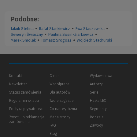
Podobne:
Jakub Stelina
●
Rafał Stankiewicz
●
Ewa Staszewska
●
Seweryn Świaczny
●
Paulina Sosin-Ziarkiewicz
●
Marek Smolak
●
Tomasz Srogosz
●
Wojciech Stachurski
Kontakt
O nas
Wydawnictwa
Newsletter
Współpraca
Autorzy
Status zamówienia
Dla autorów
(Nowe
(Link
Serie
okno)
do
Regulamin sklepu
Twoje sugestie
Hasła LEX
innej
strony)
Polityka prywatności
(Nowe
(Link
Co nas wyróżnia
Segmenty
okno)
do
Zwrot lub reklamacja
Mapa strony
Rodzaje
innej
zamówienia
strony)
FAQ
Zawody
Blog