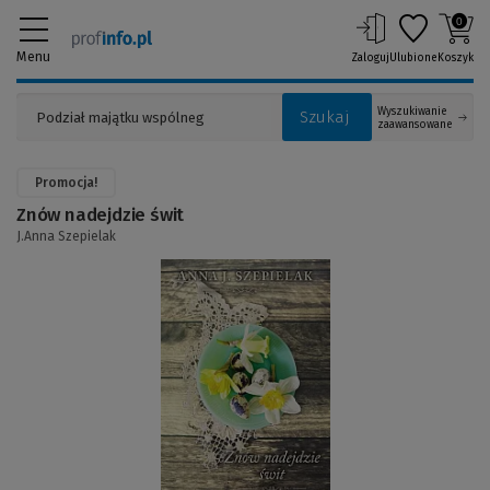
0
Menu
Zaloguj
Ulubione
Koszyk
Wyszukiwanie
Szukaj
zaawansowane
Promocja!
Znów nadejdzie świt
J.Anna Szepielak
(Link
do
innej
strony)