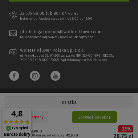
22 535 88 00 lub 801 04 45 45
Jesteśmy do Państwa dyspozycji od 8:00 do 16:00
pl-obsluga.profinfo@wolterskluwer.com
Na wiadomość odpowiemy możliwe jak najszybciej.
Wolters Kluwer Polska Sp. z o.o.
ul. Przyokopowa 33, 01-208 Warszawa; NIP: 583-001-89-31, REGON:
190610277, KRS: 0000709879, Sąd rejonowy dla M.S. Warszawy
Książka
Copyright 1997 - 2026 Wolters Kluwer Polska Sp. z o.o.
Nakład wyczerpany
Sprawdź podobne
Płatności elektroniczne
-
33
%
(Nowe
(Link
Cena regularna:
42,90
zł
28,75
zł
Najniższa cena z 30 dni przed obniżką:
42,90 zł
okno)
do