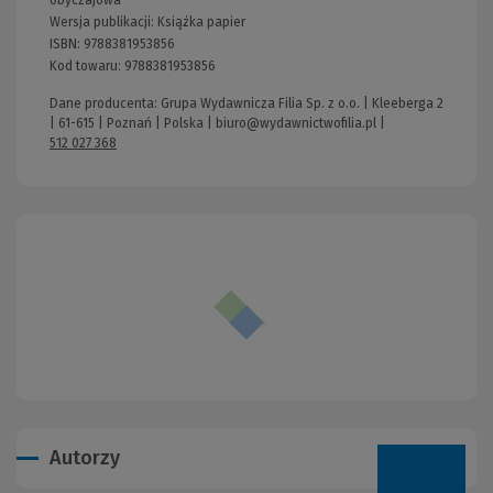
obyczajowa
Wersja publikacji:
Książka papier
ISBN:
9788381953856
Kod towaru:
9788381953856
Dane producenta: Grupa Wydawnicza Filia Sp. z o.o. | Kleeberga 2
| 61-615 | Poznań | Polska |
biuro@wydawnictwofilia.pl
|
512 027 368
Autorzy