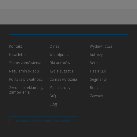
Kontakt
O nas
Wydawnictwa
Newsletter
Współpraca
Autorzy
Status zamówienia
Dla autorów
(Nowe
(Link
Serie
okno)
do
Regulamin sklepu
Twoje sugestie
Hasła LEX
innej
strony)
Polityka prywatności
(Nowe
(Link
Co nas wyróżnia
Segmenty
okno)
do
Zwrot lub reklamacja
Mapa strony
Rodzaje
innej
zamówienia
strony)
FAQ
Zawody
Blog
Zarządzaj preferencjami plików cookie