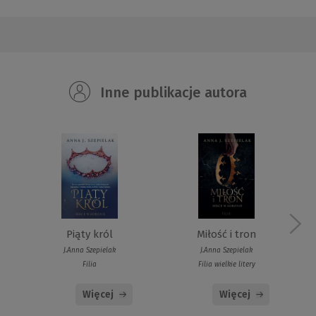
Inne publikacje autora
Piąty król
Miłość i tron
J.Anna Szepielak
J.Anna Szepielak
Filia
Filia wielkie litery
Więcej
Więcej