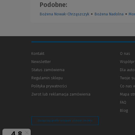
Podobne:
Bożena Nowak-Chrząszczyk
●
Bożena Nadolna
●
Mon
Kontakt
O nas
Newsletter
Współpr
Status zamówienia
Dla aut
Regulamin sklepu
Twoje s
Polityka prywatności
(Nowe
(Link
Co nas 
okno)
do
Zwrot lub reklamacja zamówienia
Mapa st
innej
strony)
FAQ
Blog
Zarządzaj preferencjami plików cookie