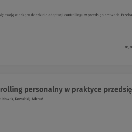
i się swoją wiedzą w dziedzinie adaptacji controllingu w przedsiębiorstwach. Prze
Najn
olling personalny w praktyce przedsięb
a Nowak, KowalskiJ. Michał