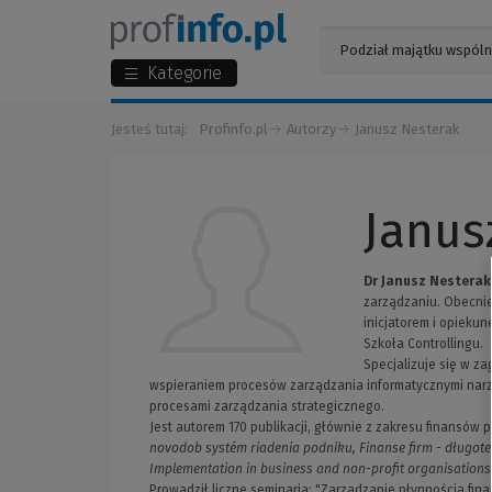
Kategorie
Jesteś tutaj:
Profinfo.pl
Autorzy
Janusz Nesterak
Janus
Dr Janusz Nesterak
zarządzaniu. Obecnie
inicjatorem i opieku
Szkoła Controllingu.
Specjalizuje się w z
wspieraniem procesów zarządzania informatycznymi narzę
procesami zarządzania strategicznego.
Jest autorem 170 publikacji, głównie z zakresu finansów p
novodob systém riadenia podniku, Finanse firm - długot
Implementation in business and non-profit organisations
Prowadził liczne seminaria: "Zarządzanie płynnością fin