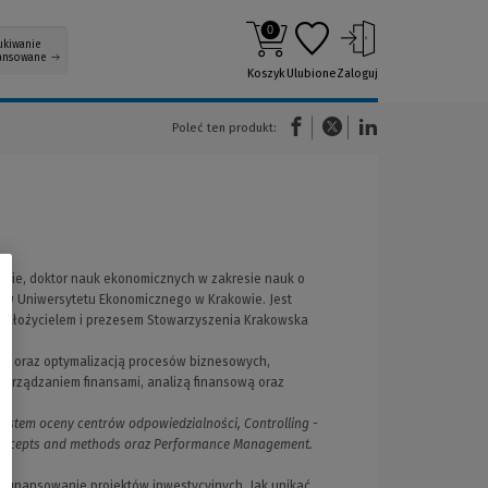
0
ukiwanie
ansowane
Koszyk
Ulubione
Zaloguj
(Nowe okno)
(Link do innej strony)
(Link do innej strony)
Poleć ten produkt:
owie, doktor nauk ekonomicznych w zakresie nauk o
stw Uniwersytetu Ekonomicznego w Krakowie. Jest
e założycielem i prezesem Stowarzyszenia Krakowska
em oraz optymalizacją procesów biznesowych,
zarządzaniem finansami, analizą finansową oraz
 system oceny centrów odpowiedzialności, Controlling -
ncepts and methods oraz Performance Management.
i finansowanie projektów inwestycyjnych. Jak unikać