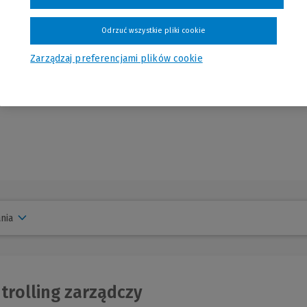
iębiorstwa -
Value Based Management.
Metodyka i narzędzia",
"Balanced Scorecar
achunkowość zarządcza i controlling", "Zarządzanie finansami przedsiębiorstw" i in
Odrzuć wszystkie pliki cookie
zestniczy w opracowywaniu koncepcji i wdrażaniu do firm systemu controllingu i 
rażania rozwiązań organizacyjnych w różnych obszarach funkcjonalnych, wdrożenia
Zarządzaj preferencjami plików cookie
instrukcji budżetowania w firmie, wdrożenia systemu oceny centrów odpowiedzia
ch opartych na controllingu. Jest też współautorem wielu ekspertyz ekonomiczno
tw w kontekście prywatyzacji, a także wprowadzenia spółek na rynek papierów wa
nia
trolling zarządczy