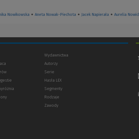
ika Nowikowska
●
Aneta Nowak-Piechota
●
Jacek Napierała
●
Aurelia Nowic
Wydawnictwa
aca
Autorzy
orów
(Nowe
(Link
Serie
okno)
do
ugestie
Hasła LEX
innej
strony)
wyróżnia
Segmenty
rony
Rodzaje
Zawody