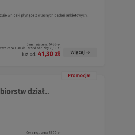
kazuje wnioski płynące z własnych badań ankietowych...
Cena regularna:
59,00 zł
iższa cena z 30 dni przed obniżką:
41,30 zł
Więcej
41,30 zł
Już od:
Promocja!
iorstw dział...
Cena regularna:
55,00 zł