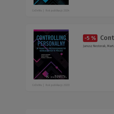
CeDeWu
Rok publikacji: 2024
Contr
-5 %
Janusz Nesterak, Mart
CeDeWu
Rok publikacji: 2020