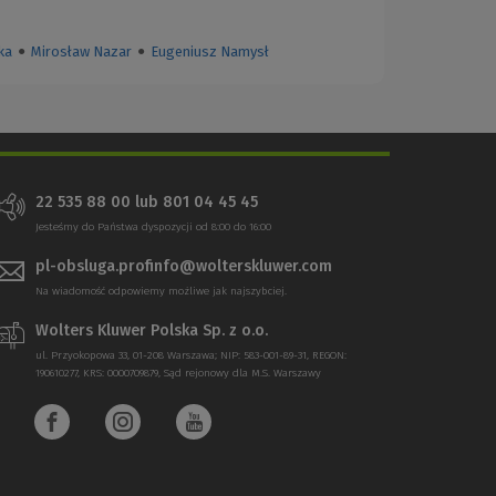
ka
●
Mirosław Nazar
●
Eugeniusz Namysł
22 535 88 00
lub
801 04 45 45
Jesteśmy do Państwa dyspozycji od 8:00 do 16:00
pl-obsluga.profinfo@wolterskluwer.com
Na wiadomość odpowiemy możliwe jak najszybciej.
Wolters Kluwer Polska Sp. z o.o.
ul. Przyokopowa 33, 01-208 Warszawa; NIP: 583-001-89-31, REGON:
190610277, KRS: 0000709879, Sąd rejonowy dla M.S. Warszawy