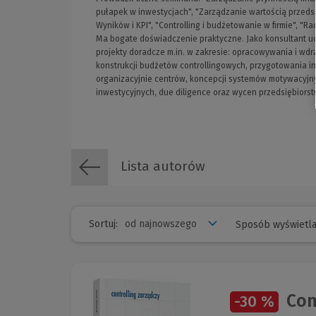
pułapek w inwestycjach", "Zarządzanie wartością przeds
Wyników i KPI", "Controlling i budżetowanie w firmie", "R
Ma bogate doświadczenie praktyczne. Jako konsultant uc
projekty doradcze m.in. w zakresie: opracowywania i wd
konstrukcji budżetów controllingowych, przygotowania 
organizacyjnie centrów, koncepcji systemów motywacyjny
inwestycyjnych, due diligence oraz wycen przedsiębiors
Lista autorów
Sortuj:
Sposób wyświetla
Con
-30 %