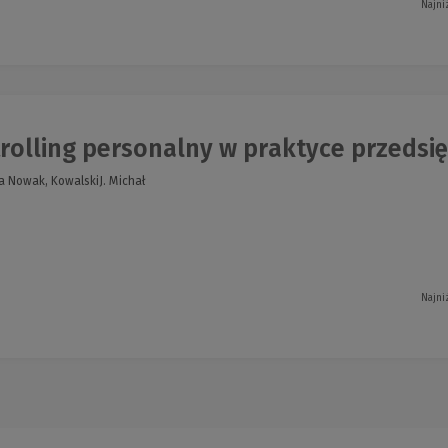
Najni
olling personalny w praktyce przedsięb
a Nowak, KowalskiJ. Michał
Najni