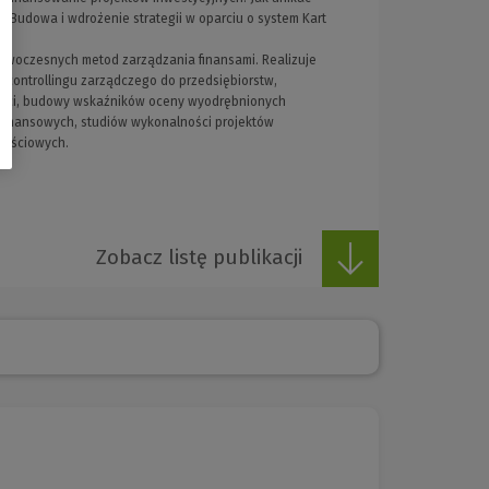
d.
Budowa i wdrożenie strategii w oparciu o system Kart
ne.
nowoczesnych metod zarządzania finansami. Realizuje
 controllingu zarządczego do przedsiębiorstw,
lności, budowy wskaźników oceny wyodrębnionych
-finansowych, studiów wykonalności projektów
rtościowych.
Zobacz listę publikacji