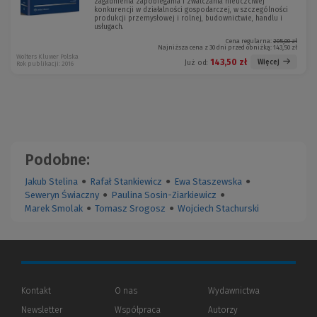
zagadnienia zapobiegania i zwalczania nieuczciwej
konkurencji w działalności gospodarczej, w szczególności
produkcji przemysłowej i rolnej, budownictwie, handlu i
usługach.
Cena regularna:
205,00 zł
Najniższa cena z 30 dni przed obniżką:
143,50 zł
Wolters Kluwer Polska
143,50 zł
Więcej
Już od:
Rok publikacji: 2016
Podobne:
Jakub Stelina
●
Rafał Stankiewicz
●
Ewa Staszewska
●
Seweryn Świaczny
●
Paulina Sosin-Ziarkiewicz
●
Marek Smolak
●
Tomasz Srogosz
●
Wojciech Stachurski
Kontakt
O nas
Wydawnictwa
Newsletter
Współpraca
Autorzy