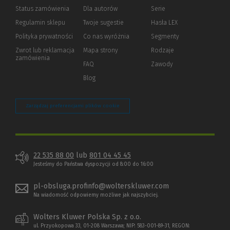
Status zamówienia
Dla autorów
(Nowe
(Link
Serie
okno)
do
Regulamin sklepu
Twoje sugestie
Hasła LEX
innej
strony)
Polityka prywatności
(Nowe
(Link
Co nas wyróżnia
Segmenty
okno)
do
Zwrot lub reklamacja
Mapa strony
Rodzaje
innej
zamówienia
strony)
FAQ
Zawody
Blog
Zarządzaj preferencjami plików cookie
22 535 88 00
lub
801 04 45 45
Jesteśmy do Państwa dyspozycji od 8:00 do 16:00
pl-obsluga.profinfo@wolterskluwer.com
Na wiadomość odpowiemy możliwe jak najszybciej.
Wolters Kluwer Polska Sp. z o.o.
ul. Przyokopowa 33, 01-208 Warszawa; NIP: 583-001-89-31, REGON: