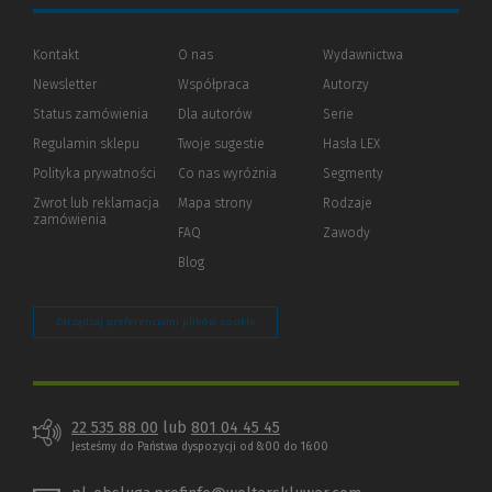
Kontakt
O nas
Wydawnictwa
Newsletter
Współpraca
Autorzy
Status zamówienia
Dla autorów
(Nowe
(Link
Serie
okno)
do
Regulamin sklepu
Twoje sugestie
Hasła LEX
innej
strony)
Polityka prywatności
(Nowe
(Link
Co nas wyróżnia
Segmenty
okno)
do
Zwrot lub reklamacja
Mapa strony
Rodzaje
innej
zamówienia
strony)
FAQ
Zawody
Blog
Zarządzaj preferencjami plików cookie
22 535 88 00
lub
801 04 45 45
Jesteśmy do Państwa dyspozycji od 8:00 do 16:00