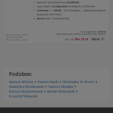
wyraźnie wyodrębnione
przykłady
sugerowane
rozwiązania
możliwych problemów
schematy i tabele
umożliwiające usystematyzowanie
podanych informacji
wzory
pism i dokumentów!
Cena regularna:
349,00 zł
Najniższa cena z 30 dni przed obniżką:
104,70 zł
Wolters Kluwer Polska
ABC-0313 W23P01
104,70 zł
Więcej
Już od:
Rok publikacji: 2026
Podobne:
Iwona A. Wieleba
●
Damian Wąsik
●
Christopher W. Moore
●
Sławomira Wronkowska
●
Tadeusz Włudyka
●
Bartosz Wojciechowski
●
Roman Wiatrowski
●
Krzysztof Winiarski