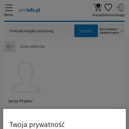
0
Menu
Koszyk
Ulubione
Zaloguj
Wyszukiwanie
Szukaj
zaawansowane
Lista autorów
Jerzy Prywer
Twoja prywatność