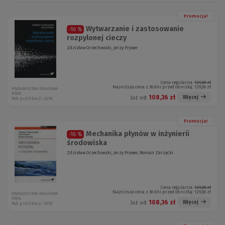
Promocja!
Wytwarzanie i zastosowanie
-16 %
rozpylonej cieczy
Zdzisław Orzechowski, Jerzy Prywer
Cena regularna:
129,00 zł
Najniższa cena z 30 dni przed obniżką:
129,00 zł
Wydawnictwo Naukowe
PWN
108,36 zł
Więcej
Już od:
Rok publikacji: 2018
Promocja!
Mechanika płynów w inżynierii
-16 %
środowiska
Zdzisław Orzechowski, Jerzy Prywer, Roman Zarzycki
Cena regularna:
129,00 zł
Najniższa cena z 30 dni przed obniżką:
129,00 zł
Wydawnictwo Naukowe
PWN
108,36 zł
Więcej
Już od:
Rok publikacji: 2018