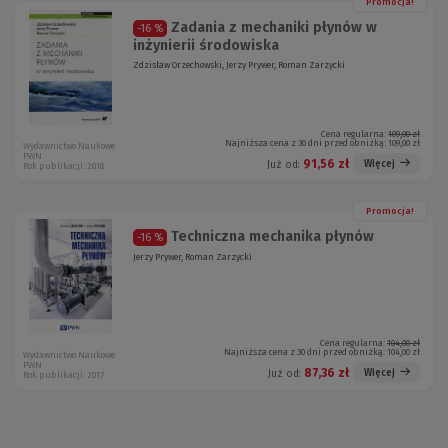
Promocja!
Zadania z mechaniki płynów w
-16 %
inżynierii środowiska
Zdzisław Orzechowski, Jerzy Prywer, Roman Zarzycki
Cena regularna:
109,00 zł
Najniższa cena z 30 dni przed obniżką:
109,00 zł
Wydawnictwo Naukowe
PWN
91,56 zł
Więcej
Już od:
Rok publikacji: 2018
Promocja!
Techniczna mechanika płynów
-16 %
Jerzy Prywer, Roman Zarzycki
Cena regularna:
104,00 zł
Najniższa cena z 30 dni przed obniżką:
104,00 zł
Wydawnictwo Naukowe
PWN
87,36 zł
Więcej
Już od:
Rok publikacji: 2017