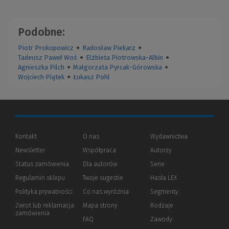
Podobne:
Piotr Prokopowicz
●
Radosław Piekarz
●
Tadeusz Paweł Woś
●
Elżbieta Piotrowska-Albin
●
Agnieszka Pilch
●
Małgorzata Pyrcak-Górowska
●
Wojciech Piątek
●
Łukasz Pohl
Kontakt
O nas
Wydawnictwa
Newsletter
Współpraca
Autorzy
Status zamówienia
Dla autorów
(Nowe
(Link
Serie
okno)
do
Regulamin sklepu
Twoje sugestie
Hasła LEX
innej
strony)
Polityka prywatności
(Nowe
(Link
Co nas wyróżnia
Segmenty
okno)
do
Zwrot lub reklamacja
Mapa strony
Rodzaje
innej
zamówienia
strony)
FAQ
Zawody