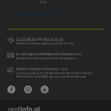
Blog
Zarządzaj preferencjami plików cookie
22 535 88 00
lub
801 04 45 45
Jesteśmy do Państwa dyspozycji od 8:00 do 16:00
pl-obsluga.profinfo@wolterskluwer.com
Na wiadomość odpowiemy możliwe jak najszybciej.
Wolters Kluwer Polska Sp. z o.o.
ul. Przyokopowa 33, 01-208 Warszawa; NIP: 583-001-89-31, REGON:
190610277, KRS: 0000709879, Sąd rejonowy dla M.S. Warszawy