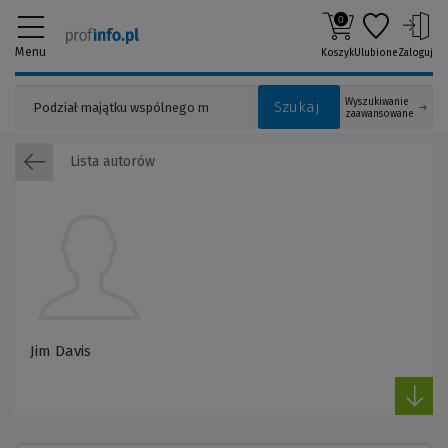
0
Menu
Koszyk
Ulubione
Zaloguj
Wyszukiwanie
Szukaj
zaawansowane
Lista autorów
Jim Davis