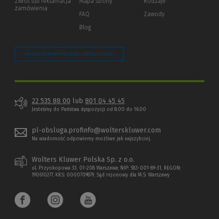
Zwrot lub reklamacja
Mapa strony
Rodzaje
innej
zamówienia
strony)
FAQ
Zawody
Blog
Zarządzaj preferencjami plików cookie
22 535 88 00
lub
801 04 45 45
Jesteśmy do Państwa dyspozycji od 8:00 do 16:00
pl-obsluga.profinfo@wolterskluwer.com
Na wiadomość odpowiemy możliwe jak najszybciej.
Wolters Kluwer Polska Sp. z o.o.
ul. Przyokopowa 33, 01-208 Warszawa; NIP: 583-001-89-31, REGON:
190610277, KRS: 0000709879, Sąd rejonowy dla M.S. Warszawy