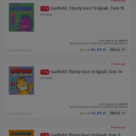
Promocja!
Garfield. Tłusty koci trójpak. Tom 15
-5 %
Jim Davis
Cena regularna:
99,99 zł
Najniższa cena z 30 dni przed obniżką:
99,99 zł
94,99 zł
Więcej
Już od:
Rok publikacji: 2023
Promocja!
Garfield Tłusty koci trójpak Tom 14
-5 %
Jim Davis
Cena regularna:
99,99 zł
Najniższa cena z 30 dni przed obniżką:
99,99 zł
94,99 zł
Więcej
Już od:
Rok publikacji: 2023
Promocja!
Garfield Tłusty koci trójpak Tom 3
-5 %