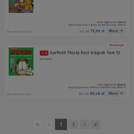
Cena regularna:
79,99 zł
Najniższa cena z 30 dni przed obniżką:
79,99 zł
75,99 zł
Więcej
Już od:
Rok publikacji: 2022
Promocja!
Garfield Tłusty koci trójpak Tom 12
-5 %
Jim Davis
Cena regularna:
89,99 zł
Najniższa cena z 30 dni przed obniżką:
89,99 zł
85,48 zł
Więcej
Już od:
Rok publikacji: 2022
1
2