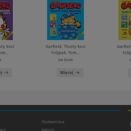
sty koci
Garfield. Tłusty koci
Garfiel
om...
trójpak. Tom...
trój
s
Jim Davis
j
Więcej
Wydawnictwa
aca
Autorzy