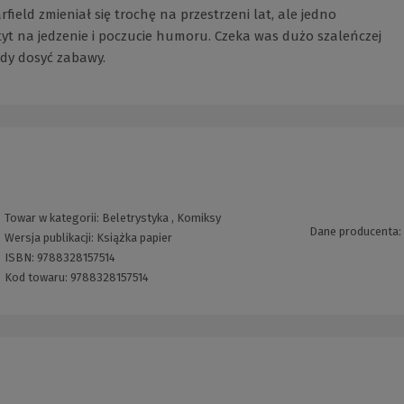
eld zmieniał się trochę na przestrzeni lat, ale jedno
yt na jedzenie i poczucie humoru. Czeka was dużo szaleńczej
dy dosyć zabawy.
Towar w kategorii:
Beletrystyka
,
Komiksy
Dane producenta:
Wersja publikacji:
Książka papier
ISBN:
9788328157514
Kod towaru:
9788328157514