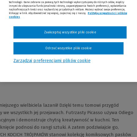
technologii. Dane zebrane za pomocą tych technologii wykorzystujemy do różnych celów, między
innymi do ulepszania funkcjonalności strony, zapamiętywania Twoich preferencji, wyświetlania
najtrafniejszych treści oraz najbardziej przydatnych reklam. Możesz wybrać swoje preferencje,
klikając w link. Aby dowiedzieć się więcej, zapoznaj się z naszą
Polityką prywatności i plików
cookies
Zaakceptuj wszystkie pliki cookie
Odrzuć wszystkie pliki cookie
Opinie
Zarządzaj preferencjami plików cookie
iejszego wielbiciela lazanii! Dzięki temu tomowi przygód
 we wszystkich jej przejawach. Futrzasty Picasso używa Odiego
tacyjnym i demonstruje chytrą kreatywność w kuchni. Ten
nięcie podnosi do rangi sztuki. A zatem podziwiajcie go,
USTYCH KOCICH TRÓJPAKÓW stanowi kolekcję komiksowych pasków