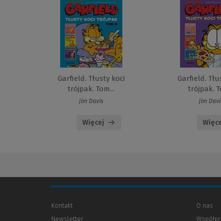
Garfield. Tłusty koci
Garfield. Tłu
trójpak. Tom...
trójpak. T
Jim Davis
Jim Davi
Więcej
Więce
Kontakt
O nas
Newsletter
Współpr