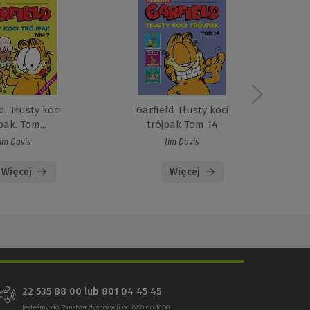
d. Tłusty koci
Garfield Tłusty koci
G
pak. Tom...
trójpak Tom 14
Jim Davis
Jim Davis
Więcej
Więcej
22 535 88 00 lub 801 04 45 45
Jesteśmy do Państwa dyspozycji od 8:00 do 16:00