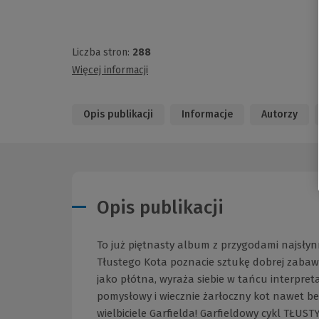
Liczba stron:
288
Więcej informacji
Opis publikacji
Informacje
Autorzy
Opis publikacji
To już piętnasty album z przygodami najsłynn
Tłustego Kota poznacie sztukę dobrej zabawy
jako płótna, wyraża siebie w tańcu interpre
pomysłowy i wiecznie żarłoczny kot nawet bek
wielbiciele Garfielda! Garfieldowy cykl TŁ