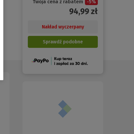
Twoja cena z rabatem
-
5
%
94,99
zł
Nakład wyczerpany
Sprawdź podobne
(Nowe
okno)