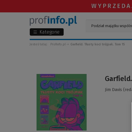
Kategorie
Jesteś tutaj:
Profinfo.pl
Garfield. Tłusty koci trójpak. Tom 15
(Link
Garfield
do
innej
Jim Davis (red
strony)