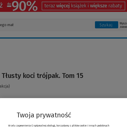
Wysz
Szukaj
zaaw
. Tłusty koci trójpak. Tom 15
akcja)
Twoja prywatność
W celu zapewnienia Ci optymalnej obsługi, korzystamy z plików cookie i innych podobnych