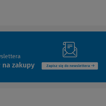
slettera
(Nowe
ł na zakupy
okno)
Zapisz się do newslettera