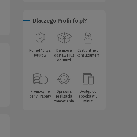
Dlaczego Profinfo.pl?
Ponad 10 tys.
Darmowa
Czat online z
tytułów
dostawa już
konsultantem
od 180zł
Promocyjne
Sprawna
Dostęp do
ceny i rabaty
realizacja
ebooka w 5
zamówienia
minut