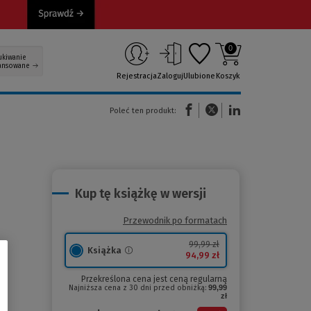
0
ukiwanie
ansowane
Rejestracja
Zaloguj
Ulubione
Koszyk
(Nowe okno)
(Link do innej strony)
(Link do innej strony)
Poleć ten produkt:
Kup tę książkę w wersji
Przewodnik po formatach
99,99 zł
Książka
94,99 zł
Przekreślona cena jest ceną regularną
Najniższa cena z 30 dni przed obniżką:
99,99
zł