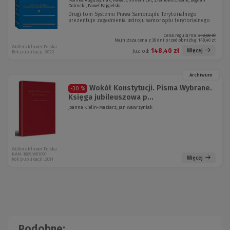
Monika Augustyniak, Paweł Chmielnicki, Ziemowit Cieślik, Bogdan
Dolnicki, Paweł Fajgielski...
Drugi tom Systemu Prawa Samorządu Terytorialnego
prezentuje zagadnienia ustroju samorządu terytorialnego
Cena regularna:
212,00 zł
Najniższa cena z 30 dni przed obniżką:
148,40 zł
Wolters Kluwer Polska
148,40 zł
Więcej
Już od:
Rok publikacji: 2022
Archiwum
Wokół Konstytucji. Pisma Wybrane.
-30 %
Księga jubileuszowa p...
Joanna Kielin-Maziarz, Jan Wawrzyniak
Wolters Kluwer Polska
KAM-1869 W01P01
Więcej
Rok publikacji: 2011
Podobne: