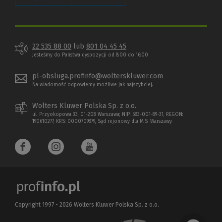
22 535 88 00
lub
801 04 45 45
Jesteśmy do Państwa dyspozycji od 8:00 do 16:00
pl-obsluga.profinfo@wolterskluwer.com
Na wiadomość odpowiemy możliwe jak najszybciej.
Wolters Kluwer Polska Sp. z o.o.
ul. Przyokopowa 33, 01-208 Warszawa; NIP: 583-001-89-31, REGON:
190610277, KRS: 0000709879, Sąd rejonowy dla M.S. Warszawy
Copyright 1997 - 2026 Wolters Kluwer Polska Sp. z o.o.