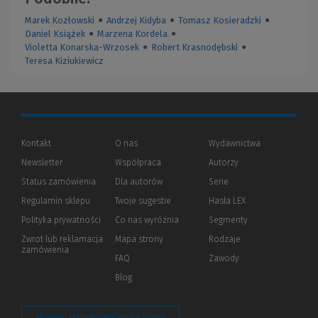
Marek Kozłowski
●
Andrzej Kidyba
●
Tomasz Kosieradzki
●
Daniel Książek
●
Marzena Kordela
●
Violetta Konarska-Wrzosek
●
Robert Krasnodębski
●
Teresa Kiziukiewicz
Kontakt
O nas
Wydawnictwa
Newsletter
Współpraca
Autorzy
Status zamówienia
Dla autorów
(Nowe
(Link
Serie
okno)
do
Regulamin sklepu
Twoje sugestie
Hasła LEX
innej
strony)
Polityka prywatności
(Nowe
(Link
Co nas wyróżnia
Segmenty
okno)
do
Zwrot lub reklamacja
Mapa strony
Rodzaje
innej
zamówienia
strony)
FAQ
Zawody
Blog
Zarządzaj preferencjami plików cookie