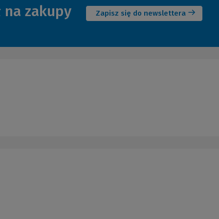
ł na zakupy
okno)
Zapisz się do newslettera