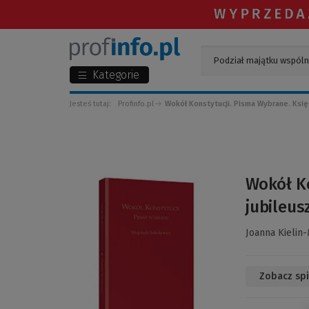
Kategorie
Jesteś tutaj:
Profinfo.pl
Wokół Konstytucji. Pisma Wybrane. Księg
(Link
Wokół Ko
do
jubileus
innej
strony)
Joanna Kielin
Zobacz spi