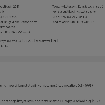
ublikacji:
2011
Towar w kategorii:
Konstytucja i ustrój
nie:
1
Wersja publikacji:
Książka papier
ba stron:
504
ISBN:
978-83-264-1591-3
aj:
Książki okolicznościowe
Kod towaru:
KAM-1869 W01P01
dka:
twarda
at:
B5 (176 x 250 mm)
 Przyokopowa 33 | 01-208 | Warszawa | PL |
 45 45
niu nowej konstytucji: konieczność czy możliwość? (1993)
 postsocjalistycznym społeczeństwie Europy Wschodniej (1994)