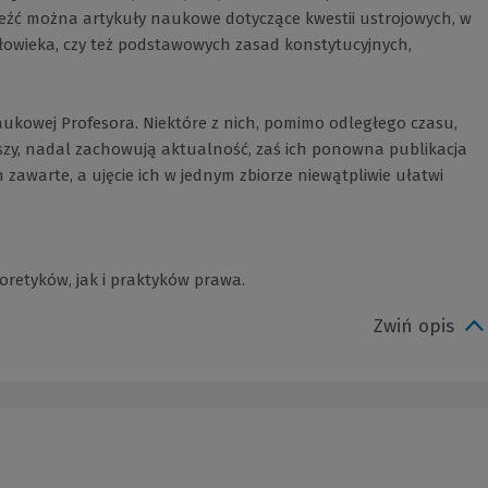
eźć można artykuły naukowe dotyczące kwestii ustrojowych, w
złowieka, czy też podstawowych zasad konstytucyjnych,
kowej Profesora. Niektóre z nich, pomimo odległego czasu,
rwszy, nadal zachowują aktualność, zaś ich ponowna publikacja
zawarte, a ujęcie ich w jednym zbiorze niewątpliwie ułatwi
oretyków, jak i praktyków prawa.
Zwiń opis