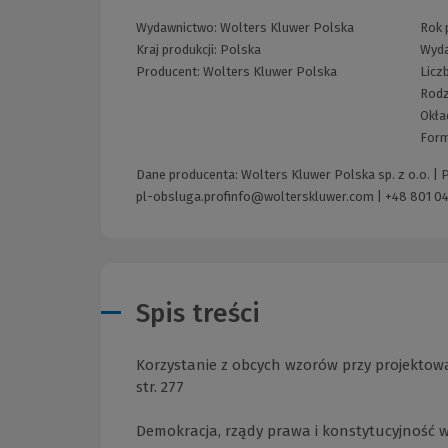
Wydawnictwo:
Wolters Kluwer Polska
Rok p
Kraj produkcji: Polska
Wyda
Producent:
Wolters Kluwer Polska
Licz
Rodz
Okła
Form
Dane producenta: Wolters Kluwer Polska sp. z o.o. |
pl-obsluga.profinfo@wolterskluwer.com
|
+48 801 04
Spis treści
Korzystanie z obcych wzorów przy projektowa
str. 277
Demokracja, rządy prawa i konstytucyjność w