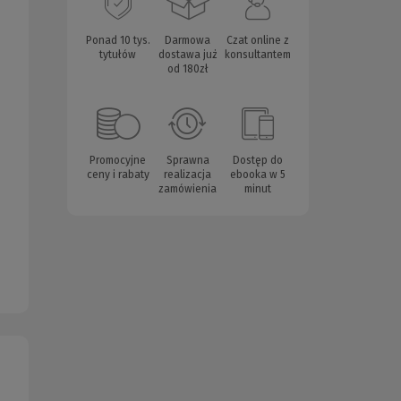
Ponad 10 tys.
Darmowa
Czat online z
tytułów
dostawa już
konsultantem
od 180zł
Promocyjne
Sprawna
Dostęp do
ceny i rabaty
realizacja
ebooka w 5
zamówienia
minut