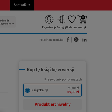
0
ukiwanie
ansowane
Rejestracja
Zaloguj
Ulubione
Koszyk
(Nowe okno)
(Link do innej strony)
(Link do innej strony)
Poleć ten produkt:
Kup tę książkę w wersji
Przewodnik po formatach
99,00 zł
Książka
69,30 zł
Produkt archiwalny