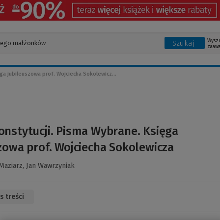
Wysz
Szukaj
zaaw
a jubileuszowa prof. Wojciecha Sokolewicz...
nstytucji. Pisma Wybrane. Księga
zowa prof. Wojciecha Sokolewicza
-Maziarz,
Jan Wawrzyniak
s treści