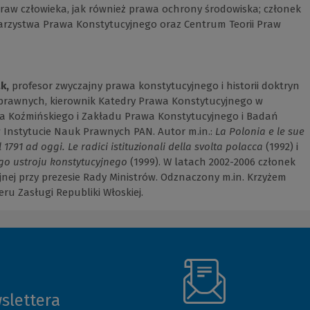
raw człowieka, jak również prawa ochrony środowiska; członek
arzystwa Prawa Konstytucyjnego oraz Centrum Teorii Praw
ak,
profesor zwyczajny prawa konstytucyjnego i historii doktryn
i prawnych, kierownik Katedry Prawa Konstytucyjnego w
a Koźmińskiego i Zakładu Prawa Konstytucyjnego i Badań
 Instytucie Nauk Prawnych PAN. Autor m.in.:
La Polonia e le sue
l 1791 ad oggi. Le radici istituzionali della svolta polacca
(1992) i
go ustroju konstytucyjnego
(1999). W latach 2002-2006 członek
jnej przy prezesie Rady Ministrów. Odznaczony m.in. Krzyżem
eru Zasługi Republiki Włoskiej.
slettera
(Nowe