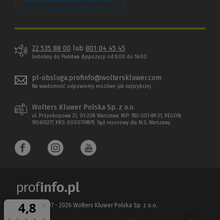
Zarządzaj preferencjami plików cookie
22 535 88 00
lub
801 04 45 45
Jesteśmy do Państwa dyspozycji od 8:00 do 16:00
pl-obsluga.profinfo@wolterskluwer.com
Na wiadomość odpowiemy możliwe jak najszybciej.
Wolters Kluwer Polska Sp. z o.o.
ul. Przyokopowa 33, 01-208 Warszawa; NIP: 583-001-89-31, REGON:
190610277, KRS: 0000709879, Sąd rejonowy dla M.S. Warszawy
Copyright 1997 - 2026 Wolters Kluwer Polska Sp. z o.o.