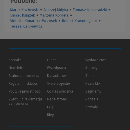
Podobne:
Marek Kozłowski
●
Andrzej Kidyba
●
Tomasz Kosieradzki
●
Daniel Książek
●
Marzena Kordela
●
Violetta Konarska-Wrzosek
●
Robert Krasnodębski
●
Teresa Kiziukiewicz
Kontakt
O nas
Wydawnictwa
Newsletter
Współpraca
Autorzy
Status zamówienia
Dla autorów
(Nowe
(Link
Serie
okno)
do
Regulamin sklepu
Twoje sugestie
Hasła LEX
innej
strony)
Polityka prywatności
(Nowe
(Link
Co nas wyróżnia
Segmenty
okno)
do
Zwrot lub reklamacja
Mapa strony
Rodzaje
innej
zamówienia
strony)
FAQ
Zawody
Blog