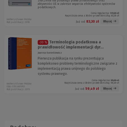
znaczenia dla polskiego prawa podatkowego oraz
aktywności UE w zakresie wsparcia efektywności systemów
podatkowych.
Cena regularna:
119,00 zł
Najniższa cena z 30 dni przed obniżką:
83,30 zł
Wolters Kluwer Polska
83,30 zł
Więcej
Już od:
Rok publikacji: 2018
Terminologia podatkowa a
-30 %
prawidłowość implementacji dyr...
Joanna Koronkiewicz
Pierwsza publikacja na rynku prezentująca
kompleksowo problemy terminologiczne związane z
implementacją prawa unijnego do polskiego
systemu prawnego.
Cena regularna:
85,00 zł
Najniższa cena z 30 dni przed obniżką:
59,49 zł
Wolters Kluwer Polska
EBO-1793 W01P01
59,49 zł
Więcej
Już od:
Rok publikacji: 2015