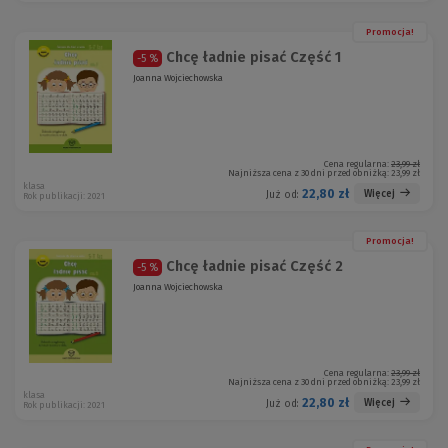
Promocja!
Chcę ładnie pisać Część 1
-5 %
Joanna Wojciechowska
Cena regularna:
23,99 zł
Najniższa cena z 30 dni przed obniżką:
23,99 zł
klasa
22,80 zł
Więcej
Już od:
Rok publikacji: 2021
Promocja!
Chcę ładnie pisać Część 2
-5 %
Joanna Wojciechowska
Cena regularna:
23,99 zł
Najniższa cena z 30 dni przed obniżką:
23,99 zł
klasa
22,80 zł
Więcej
Już od:
Rok publikacji: 2021