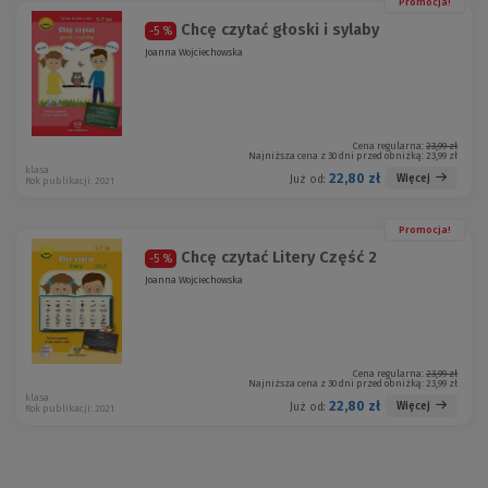
Promocja!
Chcę czytać głoski i sylaby
-5 %
Joanna Wojciechowska
Cena regularna:
23,99 zł
Najniższa cena z 30 dni przed obniżką:
23,99 zł
klasa
22,80 zł
Więcej
Już od:
Rok publikacji: 2021
Promocja!
Chcę czytać Litery Część 2
-5 %
Joanna Wojciechowska
Cena regularna:
23,99 zł
Najniższa cena z 30 dni przed obniżką:
23,99 zł
klasa
22,80 zł
Więcej
Już od:
Rok publikacji: 2021