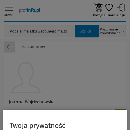
0
Menu
Koszyk
Ulubione
Zaloguj
Wyszukiwanie
Szukaj
zaawansowane
Lista autorów
Joanna Wojciechowska
Twoja prywatność