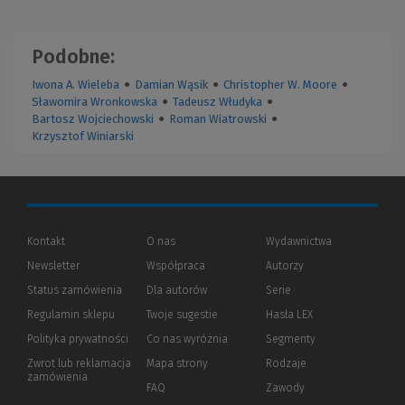
Podobne:
Iwona A. Wieleba
●
Damian Wąsik
●
Christopher W. Moore
●
Sławomira Wronkowska
●
Tadeusz Włudyka
●
Bartosz Wojciechowski
●
Roman Wiatrowski
●
Krzysztof Winiarski
Kontakt
O nas
Wydawnictwa
Newsletter
Współpraca
Autorzy
Status zamówienia
Dla autorów
(Nowe
(Link
Serie
okno)
do
Regulamin sklepu
Twoje sugestie
Hasła LEX
innej
strony)
Polityka prywatności
(Nowe
(Link
Co nas wyróżnia
Segmenty
okno)
do
Zwrot lub reklamacja
Mapa strony
Rodzaje
innej
zamówienia
strony)
FAQ
Zawody