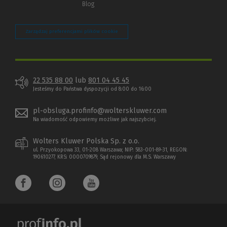
Blog
Zarządzaj preferencjami plików cookie
22 535 88 00
lub
801 04 45 45
Jesteśmy do Państwa dyspozycji od 8:00 do 16:00
pl-obsluga.profinfo@wolterskluwer.com
Na wiadomość odpowiemy możliwe jak najszybciej.
Wolters Kluwer Polska Sp. z o.o.
ul. Przyokopowa 33, 01-208 Warszawa; NIP: 583-001-89-31, REGON:
190610277, KRS: 0000709879, Sąd rejonowy dla M.S. Warszawy