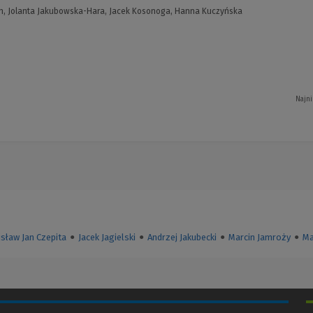
h, Jolanta Jakubowska-Hara, Jacek Kosonoga, Hanna Kuczyńska
Najni
isław Jan Czepita
●
Jacek Jagielski
●
Andrzej Jakubecki
●
Marcin Jamroży
●
Ma