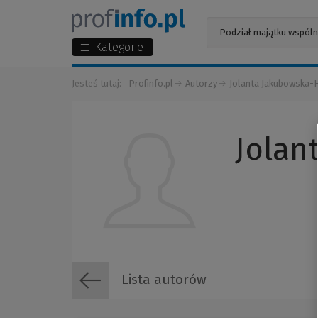
Kategorie
Jesteś tutaj:
Profinfo.pl
Autorzy
Jolanta Jakubowska-
Jolan
Lista autorów