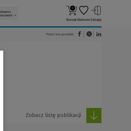
0
ukiwanie
ansowane
Koszyk
Ulubione
Zaloguj
(Nowe okno)
(Link do innej strony)
(Link do innej strony)
Poleć ten produkt:
Zobacz listę publikacji