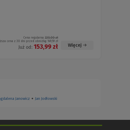
Cena regularna:
220,00 zł
ższa cena z 30 dni przed obniżką:
149,59 zł
Więcej
153,99 zł
Już od:
gdalena Janowicz
●
Jan Jodłowski