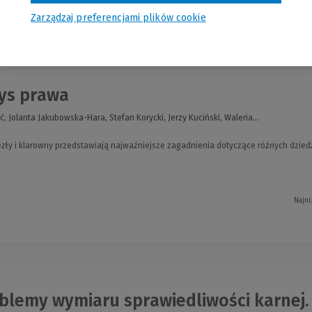
Zarządzaj preferencjami plików cookie
nia
ys prawa
rć, Jolanta Jakubowska-Hara, Stefan Korycki, Jerzy Kuciński, Waleria...
zły i klarowny przedstawiają najważniejsze zagadnienia dotyczące różnych dzied
Najni
lemy wymiaru sprawiedliwości karnej. K