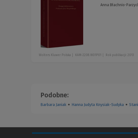
Anna Błachnio-Parzyc
Wolters Kluwer Polska
KAM-2208 W01P01
Rok publikacji: 2013
Podobne:
Barbara Janiak
●
Hanna Judyta Knysiak-Sudyka
●
Stan