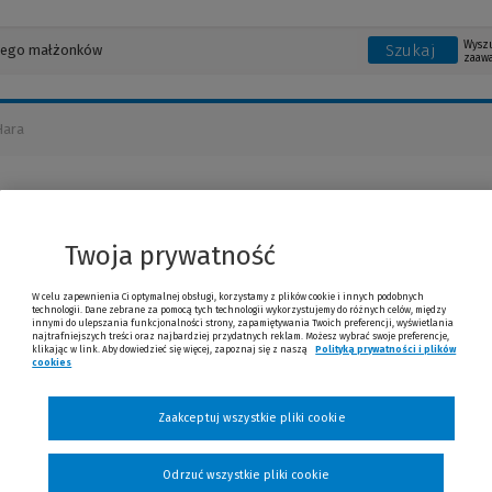
Wysz
Szukaj
zaaw
Hara
ta Jakubowska-Hara
Twoja prywatność
W celu zapewnienia Ci optymalnej obsługi, korzystamy z plików cookie i innych podobnych
technologii. Dane zebrane za pomocą tych technologii wykorzystujemy do różnych celów, między
innymi do ulepszania funkcjonalności strony, zapamiętywania Twoich preferencji, wyświetlania
najtrafniejszych treści oraz najbardziej przydatnych reklam. Możesz wybrać swoje preferencje,
klikając w link. Aby dowiedzieć się więcej, zapoznaj się z naszą
Polityką prywatności i plików
cookies
(Nowe okno)
(Link do innej strony)
Zaakceptuj wszystkie pliki cookie
Odrzuć wszystkie pliki cookie