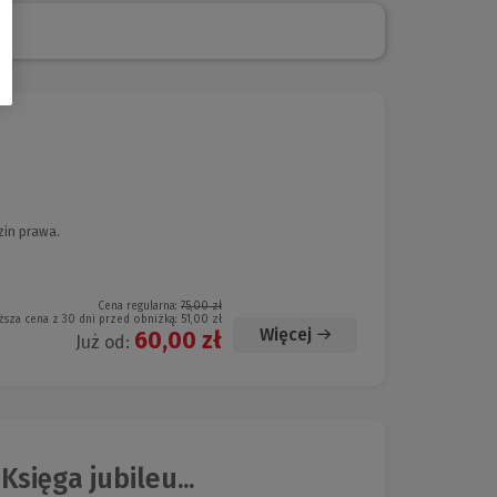
zin prawa.
Cena regularna:
75,00 zł
ższa cena z 30 dni przed obniżką:
51,00 zł
Więcej
60,00 zł
Już od:
sięga jubileu...