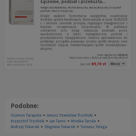
Łączenie, podział i przekszta...
Małgorzata Badowska, Michał Boryczka, Maciej Boryczko, Krzysztof
Jasiński, Marcin Kasprzyk...
Drugie wydanie komentarza uwzględnia nowelizację
Kodeksu spółek handlowych, która weszła w życia 15.09.2023
r. i istotnie zmieniła przepisy regulujące transgraniczne i
krajowe reorganizacje korporacyjne. W publikacji
omówiono m.in. nową instytucję podziału przez
wyodrębnienie, a także transgraniczny podział i
przekształcenie. Uwzględniono również wprowadzenie do
polskiego porządku prawnego prostej spółki akcyjnej oraz
możliwość objęcia transformacjami spółki komandytowo-
akcyjnej.
Cena regularna:
299,00 zł
Najniższa cena z 30 dni przed obniżką:
89,70 zł
Wolters Kluwer Polska
KAM-3326 W02P01
89,70 zł
Więcej
Już od:
Rok publikacji: 2024
Podobne:
Szymon Tarapata
●
Janusz Stanisław Trzciński
●
Krzysztof Trzciński
●
Jan Tarno
●
Monika Tarska
●
Andrzej Tokarski
●
Zbigniew Tokarski
●
Tomasz Telega