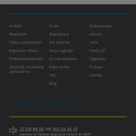
Kontakt
O nas
Wydawnictwa
Newsletter
Współpraca
Autorzy
Status zamówienia
Dla autorów
(Nowe
(Link
Serie
okno)
do
Regulamin sklepu
Twoje sugestie
Hasła LEX
innej
strony)
Polityka prywatności
(Nowe
(Link
Co nas wyróżnia
Segmenty
okno)
do
Zwrot lub reklamacja
Mapa strony
Rodzaje
innej
zamówienia
strony)
FAQ
Zawody
Blog
Zarządzaj preferencjami plików cookie
22 535 88 00
lub
801 04 45 45
Jesteśmy do Państwa dyspozycji od 8:00 do 16:00