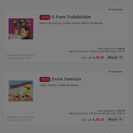
Promocja!
O Panu Tralalińskim
-28 %
Stolarczyk Dariusz, Julian Tuwim, Stolarczyk Monika
Cena regularna:
5,99 zł
Najniższa cena z 30 dni przed obniżką:
5,99 zł
Wydawnictwo Olesiejuk
4,31 zł
Więcej
Już od:
Rok publikacji: 2026
Promocja!
Zosia Samosia
-28 %
Julian Tuwim, Krześniak Renata
Cena regularna:
5,99 zł
Najniższa cena z 30 dni przed obniżką:
5,99 zł
Wydawnictwo Olesiejuk
4,31 zł
Więcej
Już od:
Rok publikacji: 2026