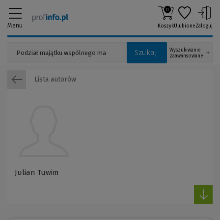
0
Menu
Koszyk
Ulubione
Zaloguj
Wyszukiwanie
Szukaj
zaawansowane
Lista autorów
Julian Tuwim