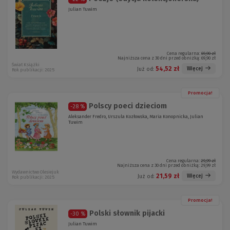
Julian Tuwim
Cena regularna:
69,90 zł
Najniższa cena z 30 dni przed obniżką:
69,90 zł
Świat Książki
54,52 zł
Więcej
Już od:
Rok publikacji: 2025
Promocja!
Polscy poeci dzieciom
-28 %
Aleksander Fredro, Urszula Kozłowska, Maria Konopnicka, Julian
Tuwim
Cena regularna:
29,99 zł
Najniższa cena z 30 dni przed obniżką:
29,99 zł
Wydawnictwo Olesiejuk
21,59 zł
Więcej
Już od:
Rok publikacji: 2025
Promocja!
Polski słownik pijacki
-30 %
Julian Tuwim