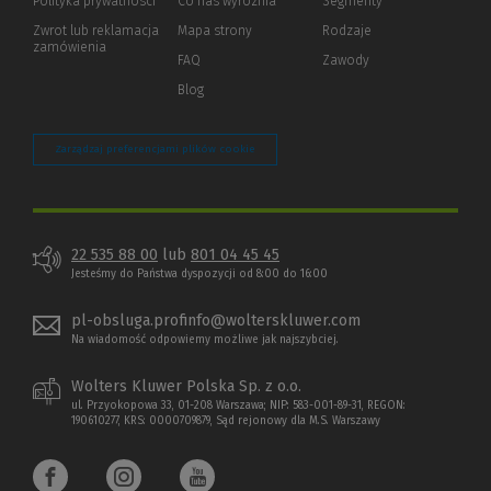
Polityka prywatności
(Nowe
(Link
Co nas wyróżnia
Segmenty
okno)
do
Zwrot lub reklamacja
Mapa strony
Rodzaje
innej
zamówienia
strony)
FAQ
Zawody
Blog
Zarządzaj preferencjami plików cookie
22 535 88 00
lub
801 04 45 45
Jesteśmy do Państwa dyspozycji od 8:00 do 16:00
pl-obsluga.profinfo@wolterskluwer.com
Na wiadomość odpowiemy możliwe jak najszybciej.
Wolters Kluwer Polska Sp. z o.o.
ul. Przyokopowa 33, 01-208 Warszawa; NIP: 583-001-89-31, REGON:
190610277, KRS: 0000709879, Sąd rejonowy dla M.S. Warszawy