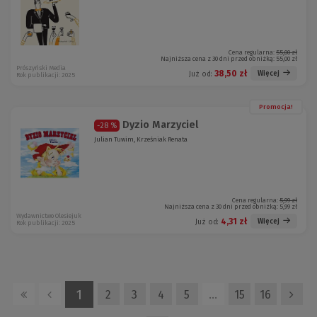
Cena regularna:
55,00 zł
Najniższa cena z 30 dni przed obniżką:
55,00 zł
Prószyński Media
38,50 zł
Więcej
Już od:
Rok publikacji: 2025
Promocja!
Dyzio Marzyciel
-28 %
Julian Tuwim, Krześniak Renata
Cena regularna:
5,99 zł
Najniższa cena z 30 dni przed obniżką:
5,99 zł
Wydawnictwo Olesiejuk
4,31 zł
Więcej
Już od:
Rok publikacji: 2025
1
2
3
4
5
…
15
16