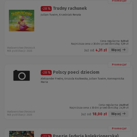
Promocja!
Trudny rachunek
-28 %
Julian Tuwim, Krześniak Renata
Cena regularna:
5,99 zł
Najniższa cena z 30 dni przed obniżką:
5,99 zł
Wydawnictwo Olesiejuk
4,31 zł
Więcej
Już od:
Rok publikacji: 2026
Promocja!
Polscy poeci dzieciom
-28 %
Aleksander Fredro, Urszula Kozłowska, Julian Tuwim, Konnopnicka
Maria
Cena regularna:
24,99 zł
Najniższa cena z 30 dni przed obniżką:
24,99 zł
Wydawnictwo Olesiejuk
18,00 zł
Więcej
Już od:
Rok publikacji: 2026
Promocja!
Poezje (edycja kolekcjonerska)
-22 %