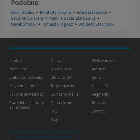
Podobne:
Jakub Stelina
●
Rafał Stankiewicz
●
Ewa Staszewska
●
Seweryn Świaczny
●
Paulina Sosin-Ziarkiewicz
●
Marek Smolak
●
Tomasz Srogosz
●
Wojciech Stachurski
Kontakt
O nas
Wydawnictwa
Newsletter
Współpraca
Autorzy
Status zamówienia
Dla autorów
(Nowe
(Link
Serie
okno)
do
Regulamin sklepu
Twoje sugestie
Hasła LEX
innej
strony)
Polityka prywatności
(Nowe
(Link
Co nas wyróżnia
Segmenty
okno)
do
Zwrot lub reklamacja
Mapa strony
Rodzaje
innej
zamówienia
strony)
FAQ
Zawody
Blog
Zarządzaj preferencjami plików cookie