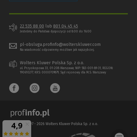
22 535 88 00
lub
801 04 45 45
Jesteśmy do Państwa dyspozycji od 8:00 do 16:00
pl-obsluga.profinfo@wolterskluwer.com
Na wiadomość odpowiemy możliwe jak najszybciej.
Wolters Kluwer Polska Sp. z o.o.
ul. Przyokopowa 33, 01-208 Warszawa; NIP: 583-001-89-31, REGON:
190610277, KRS: 0000709879, Sąd rejonowy dla M.S. Warszawy
Copyright 1997 - 2026 Wolters Kluwer Polska Sp. z o.o.