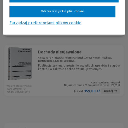
bądź współautor publikacji z zakresu prawa podatkowego.
Odrzuć wszystkie pliki cookie
Zarządzaj preferencjami plików cookie
Sortuj:
Dochody nieujawnione
Aleksandra Krajewska, Adam Mariański, Aneta Nowak-Piechota,
Bartosz Rodak, Kacper Sołoniew...
Publikacja zawiera omówienie wszystkich aspektów i etapów
kontroli w zakresie dochodów nieujawnionych.
Cena regularna:
159,00 zł
Najniższa cena z 30 dni przed obniżką:
159,00 zł
Wolters Kluwer Polska
KAM-2890 W01P01
159,00 zł
Więcej
Już od:
Rok publikacji: 2016