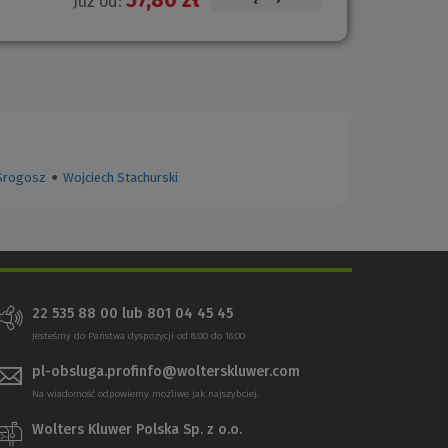
Już od:
Srogosz
●
Wojciech Stachurski
22 535 88 00
lub
801 04 45 45
Jesteśmy do Państwa dyspozycji od 8:00 do 16:00
pl-obsluga.profinfo@wolterskluwer.com
Na wiadomość odpowiemy możliwe jak najszybciej.
Wolters Kluwer Polska Sp. z o.o.