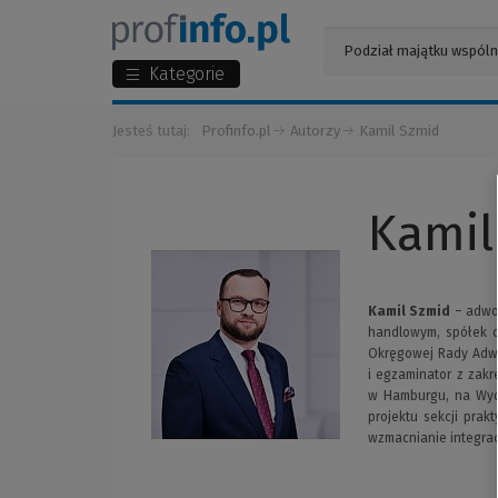
Kategorie
Jesteś tutaj:
Profinfo.pl
Autorzy
Kamil Szmid
Kamil
Kamil Szmid
– adwok
handlowym, spółek o
Okręgowej Rady Adwo
i egzaminator z zak
w Hamburgu, na Wydz
projektu sekcji pra
wzmacnianie integra