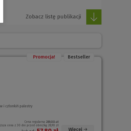
Zobacz listę publikacji
Promocja!
Bestseller
 i członkiń palestry
Cena regularna:
289,00 zł
iższa cena z 30 dni przed obniżką:
28,90 zł
Więcej
57,80 zł