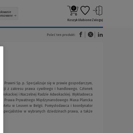
0
ukiwanie
ansowane
Koszyk
Ulubione
Zaloguj
(Nowe okno)
(Link do innej strony)
(Link do innej strony)
Poleć ten produkt:
e Prawni Sp. p. Specjalizuje się w prawie gospodarczym,
kacji z zakresu prawa cywilnego i handlowego. Członek
dwokackiej i Naczelnej Radzie Adwokackiej. Wykładowca
tucie Prawa Prywatnego Międzynarodowego Maxa Plancka
sytetu w Leuven w Belgii. Pomysłodawca i koordynator
o specjalistów w wybranych dziedzinach prawa, a także