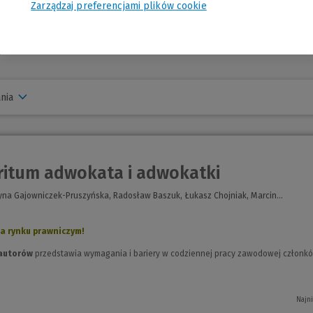
Zarządzaj preferencjami plików cookie
nia
itum adwokata i adwokatki
zyna Gajowniczek-Pruszyńska, Radosław Baszuk, Łukasz Chojniak, Marcin...
a rynku prawniczym!
 autorów
przedstawia wymagania i bariery w codziennej pracy zawodowej członków
Najn