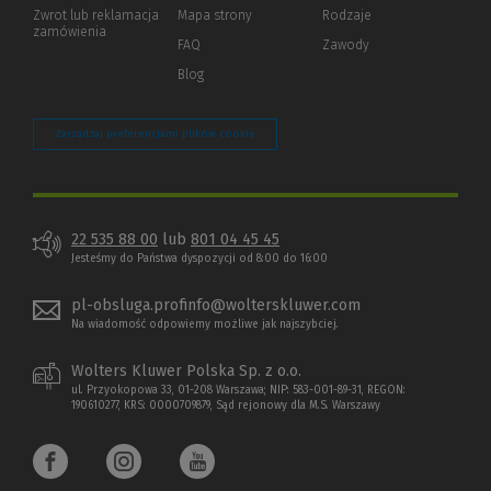
okno)
do
Zwrot lub reklamacja
Mapa strony
Rodzaje
innej
zamówienia
strony)
FAQ
Zawody
Blog
Zarządzaj preferencjami plików cookie
22 535 88 00
lub
801 04 45 45
Jesteśmy do Państwa dyspozycji od 8:00 do 16:00
pl-obsluga.profinfo@wolterskluwer.com
Na wiadomość odpowiemy możliwe jak najszybciej.
Wolters Kluwer Polska Sp. z o.o.
ul. Przyokopowa 33, 01-208 Warszawa; NIP: 583-001-89-31, REGON:
190610277, KRS: 0000709879, Sąd rejonowy dla M.S. Warszawy