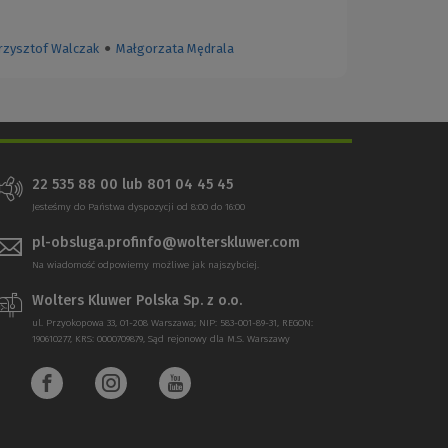
rzysztof Walczak
●
Małgorzata Mędrala
22 535 88 00
lub
801 04 45 45
Jesteśmy do Państwa dyspozycji od 8:00 do 16:00
pl-obsluga.profinfo@wolterskluwer.com
Na wiadomość odpowiemy możliwe jak najszybciej.
Wolters Kluwer Polska Sp. z o.o.
ul. Przyokopowa 33, 01-208 Warszawa; NIP: 583-001-89-31, REGON:
190610277, KRS: 0000709879, Sąd rejonowy dla M.S. Warszawy