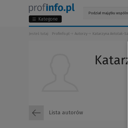
Kategorie
Jesteś tutaj:
Profinfo.pl
Autorzy
Katarzyna Antolak-S
Katar
Lista autorów