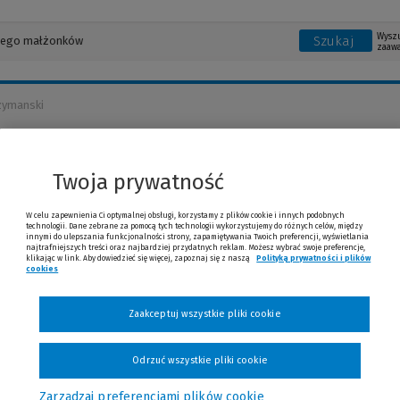
Wysz
Szukaj
zaaw
zymanski
zyna Antolak-Szymans
Twoja prywatność
W celu zapewnienia Ci optymalnej obsługi, korzystamy z plików cookie i innych podobnych
technologii. Dane zebrane za pomocą tych technologii wykorzystujemy do różnych celów, między
innymi do ulepszania funkcjonalności strony, zapamiętywania Twoich preferencji, wyświetlania
najtrafniejszych treści oraz najbardziej przydatnych reklam. Możesz wybrać swoje preferencje,
klikając w link. Aby dowiedzieć się więcej, zapoznaj się z naszą
Polityką prywatności i plików
cookies
Zaakceptuj wszystkie pliki cookie
Odrzuć wszystkie pliki cookie
Zarządzaj preferencjami plików cookie