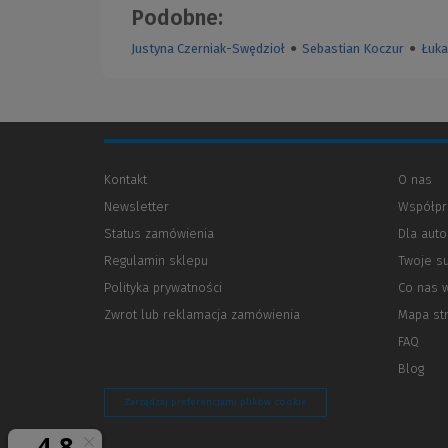
Podobne:
Justyna Czerniak-Swędzioł
●
Sebastian Koczur
●
Łuka
Kontakt
O nas
Newsletter
Współpr
Status zamówienia
Dla aut
Regulamin sklepu
Twoje s
Polityka prywatności
(Nowe
(Link
Co nas 
okno)
do
Zwrot lub reklamacja zamówienia
Mapa st
innej
strony)
FAQ
Blog
Zarządzaj preferencjami plików cookie