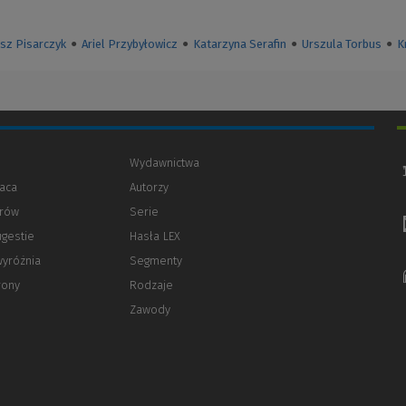
sz Pisarczyk
●
Ariel Przybyłowicz
●
Katarzyna Serafin
●
Urszula Torbus
●
K
Wydawnictwa
aca
Autorzy
orów
(Nowe
(Link
Serie
okno)
do
ugestie
Hasła LEX
innej
strony)
wyróżnia
Segmenty
rony
Rodzaje
Zawody