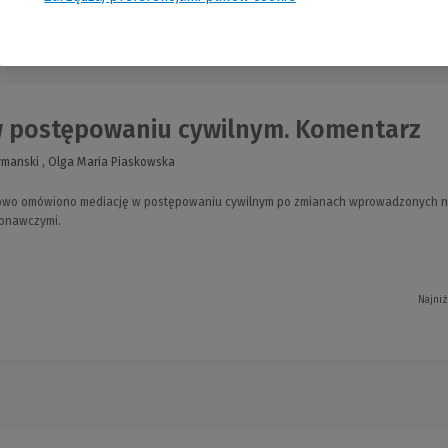
nia
w postępowaniu cywilnym. Komentarz
ymanski , Olga Maria Piaskowska
łowo omówiono mediację w postępowaniu cywilnym po zmianach wprowadzonych nowe
onawczymi.
Najniż